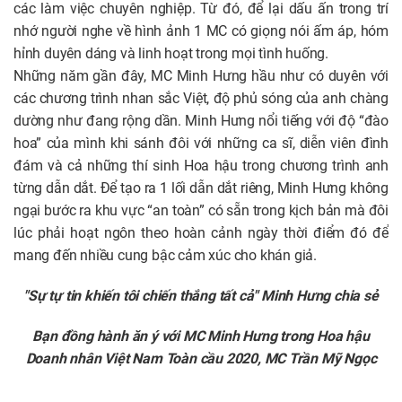
các làm việc chuyên nghiệp. Từ đó, để lại dấu ấn trong trí
nhớ người nghe về hình ảnh 1 MC có giọng nói ấm áp, hóm
hỉnh duyên dáng và linh hoạt trong mọi tình huống.
Những năm gần đây, MC Minh Hưng hầu như có duyên với
các chương trình nhan sắc Việt, độ phủ sóng của anh chàng
dường như đang rộng dần. Minh Hưng nổi tiếng với độ “đào
hoa” của mình khi sánh đôi với những ca sĩ, diễn viên đình
đám và cả những thí sinh Hoa hậu trong chương trình anh
từng dẫn dắt. Để tạo ra 1 lối dẫn dắt riêng, Minh Hưng không
ngại bước ra khu vực “an toàn” có sẵn trong kịch bản mà đôi
lúc phải hoạt ngôn theo hoàn cảnh ngày thời điểm đó để
mang đến nhiều cung bậc cảm xúc cho khán giả.
"Sự tự tin khiến tôi chiến thắng tất cả" Minh Hưng chia sẻ
Bạn đồng hành ăn ý với MC Minh Hưng trong Hoa hậu
Doanh nhân Việt Nam Toàn cầu 2020, MC Trần Mỹ Ngọc