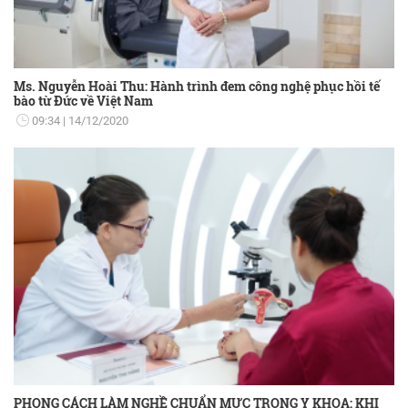
Ms. Nguyễn Hoài Thu: Hành trình đem công nghệ phục hồi tế
bào từ Đức về Việt Nam
09:34
14/12/2020
PHONG CÁCH LÀM NGHỀ CHUẨN MỰC TRONG Y KHOA: KHI