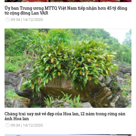
Ủy ban Trung ương MTTQ Việt Nam tiếp nhận hơn 45 tỷ đồng
từ cộng đồng Lan VAR
09:34
14/12/2020
Chàng trai say mê vẻ đẹp của Hoa lan, 12 năm trong rừng săn
ảnh Hoa lan
09:34
14/12/2020