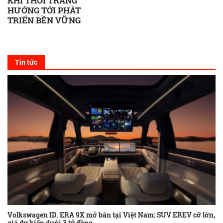
KHI THỜI TRANG
HƯỚNG TỚI PHÁT
TRIỂN BỀN VỮNG
Tin tức
Volkswagen ID. ERA 9X mở bán tại Việt Nam: SUV EREV cỡ lớn,
giá dự kiến dưới 3 tỷ đồng