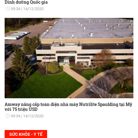
Dinh dưỡng Quốc gia
09:34
14/12/2020
Amway nâng cấp toàn diện nhà máy Nutrilite Spaulding tại Mỹ
với 75 triệu USD
09:34
14/12/2020
SỨC KHỎE - Y TẾ