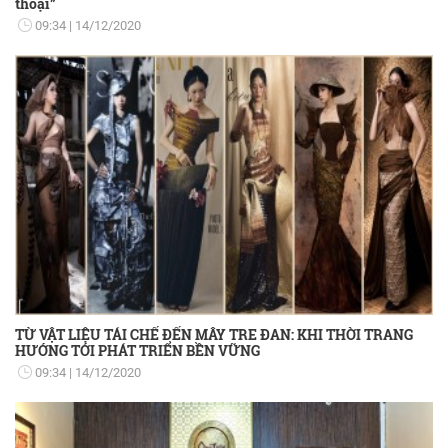
thoại”
09:34
14/12/2020
TỪ VẬT LIỆU TÁI CHẾ ĐẾN MÂY TRE ĐAN: KHI THỜI TRANG
HƯỚNG TỚI PHÁT TRIỂN BỀN VỮNG
09:34
14/12/2020