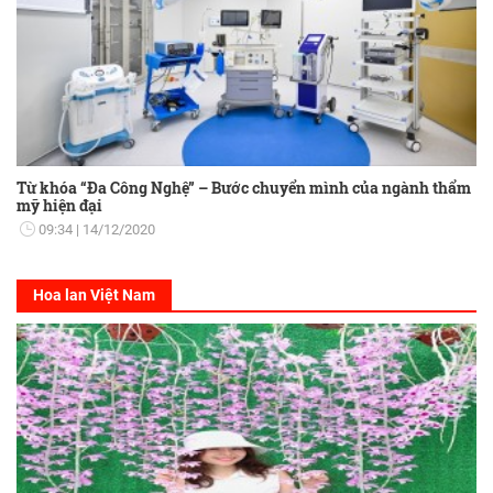
Từ khóa “Đa Công Nghệ” – Bước chuyển mình của ngành thẩm
mỹ hiện đại
09:34
14/12/2020
Hoa lan Việt Nam