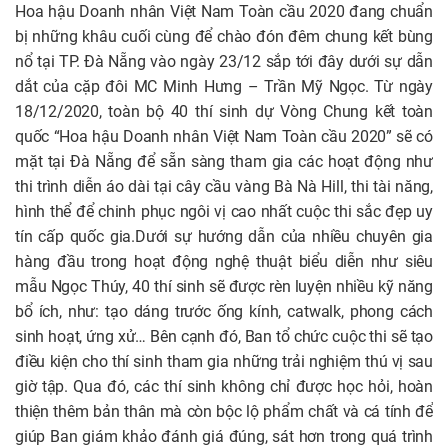
Hoa hậu Doanh nhân Việt Nam Toàn cầu 2020 đang chuẩn
bị những khâu cuối cùng để chào đón đêm chung kết bùng
nổ tại TP. Đà Nẵng vào ngày 23/12 sắp tới đây dưới sự dẫn
dắt của cặp đôi MC Minh Hưng – Trần Mỹ Ngọc. Từ ngày
18/12/2020, toàn bộ 40 thí sinh dự Vòng Chung kết toàn
quốc “Hoa hậu Doanh nhân Việt Nam Toàn cầu 2020” sẽ có
mặt tại Đà Nẵng để sẵn sàng tham gia các hoạt động như
thi trình diễn áo dài tại cây cầu vàng Bà Nà Hill, thi tài năng,
hình thể để chinh phục ngôi vị cao nhất cuộc thi sắc đẹp uy
tín cấp quốc gia.Dưới sự hướng dẫn của nhiều chuyên gia
hàng đầu trong hoạt động nghệ thuật biểu diễn như siêu
mẫu Ngọc Thúy, 40 thí sinh sẽ được rèn luyện nhiều kỹ năng
bổ ích, như: tạo dáng trước ống kính, catwalk, phong cách
sinh hoạt, ứng xử… Bên cạnh đó, Ban tổ chức cuộc thi sẽ tạo
điều kiện cho thí sinh tham gia những trải nghiệm thú vị sau
giờ tập. Qua đó, các thí sinh không chỉ được học hỏi, hoàn
thiện thêm bản thân mà còn bộc lộ phẩm chất và cá tính để
giúp Ban giám khảo đánh giá đúng, sát hơn trong quá trình