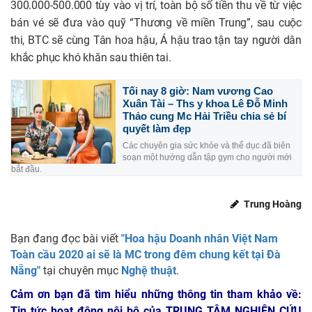
300.000-500.000 tùy vào vị trí, toàn bộ số tiền thu về từ việc
bán vé sẽ đưa vào quỹ “Thương về miền Trung”, sau cuộc
thi, BTC sẽ cùng Tân hoa hậu, Á hậu trao tận tay người dân
khắc phục khó khăn sau thiên tai.
Tối nay 8 giờ: Nam vương Cao
Xuân Tài – Ths y khoa Lê Đỗ Minh
Thảo cung Mc Hải Triều chia sẻ bí
quyết làm đẹp
Các chuyên gia sức khỏe và thể dục đã biên
soạn một hướng dẫn tập gym cho người mới
bắt đầu.
Trung Hoàng
Bạn đang đọc bài viết
"Hoa hậu Doanh nhân Việt Nam
Toàn cầu 2020 ai sẽ là MC trong đêm chung kết tại Đà
Nẵng"
tại chuyên mục
Nghệ thuật
.
Cảm ơn bạn đã tìm hiểu những thông tin tham khảo về:
Tin tức hoạt động nội bộ của TRUNG TÂM NGHIÊN CỨU