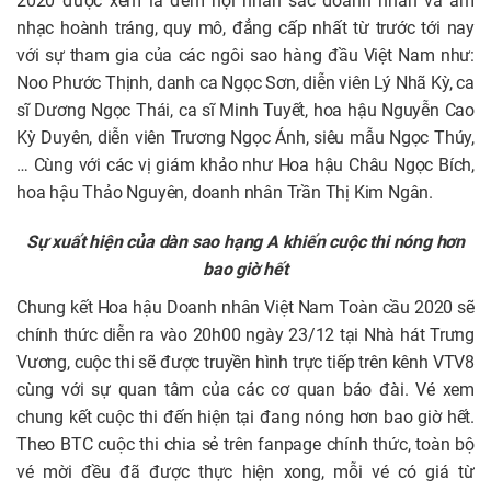
2020 được xem là đêm hội nhan sắc doanh nhân và âm
nhạc hoành tráng, quy mô, đẳng cấp nhất từ trước tới nay
với sự tham gia của các ngôi sao hàng đầu Việt Nam như:
Noo Phước Thịnh, danh ca Ngọc Sơn, diễn viên Lý Nhã Kỳ, ca
sĩ Dương Ngọc Thái, ca sĩ Minh Tuyết, hoa hậu Nguyễn Cao
Kỳ Duyên, diễn viên Trương Ngọc Ánh, siêu mẫu Ngọc Thúy,
… Cùng với các vị giám khảo như Hoa hậu Châu Ngọc Bích,
hoa hậu Thảo Nguyên, doanh nhân Trần Thị Kim Ngân.
Sự xuất hiện của dàn sao hạng A khiến cuộc thi nóng hơn
bao giờ hết
Chung kết Hoa hậu Doanh nhân Việt Nam Toàn cầu 2020 sẽ
chính thức diễn ra vào 20h00 ngày 23/12 tại Nhà hát Trưng
Vương, cuộc thi sẽ được truyền hình trực tiếp trên kênh VTV8
cùng với sự quan tâm của các cơ quan báo đài. Vé xem
chung kết cuộc thi đến hiện tại đang nóng hơn bao giờ hết.
Theo BTC cuộc thi chia sẻ trên fanpage chính thức, toàn bộ
vé mời đều đã được thực hiện xong, mỗi vé có giá từ