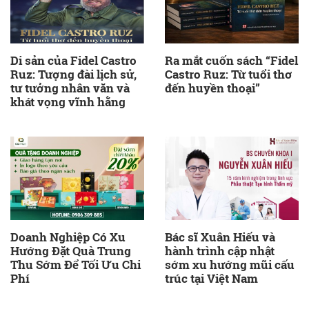
Di sản của Fidel Castro
Ra mắt cuốn sách “Fidel
Ruz: Tượng đài lịch sử,
Castro Ruz: Từ tuổi thơ
tư tưởng nhân văn và
đến huyền thoại”
khát vọng vĩnh hằng
Doanh Nghiệp Có Xu
Bác sĩ Xuân Hiếu và
Hướng Đặt Quà Trung
hành trình cập nhật
Thu Sớm Để Tối Ưu Chi
sớm xu hướng mũi cấu
Phí
trúc tại Việt Nam