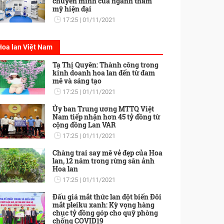
chuyển mình của ngành thẩm
mỹ hiện đại
17:25
01/11/2021
Hoa lan Việt Nam
Tạ Thị Quyên: Thành công trong
kinh doanh hoa lan đến từ đam
mê và sáng tạo
17:25
01/11/2021
Ủy ban Trung ương MTTQ Việt
Nam tiếp nhận hơn 45 tỷ đồng từ
cộng đồng Lan VAR
17:25
01/11/2021
Chàng trai say mê vẻ đẹp của Hoa
lan, 12 năm trong rừng săn ảnh
Hoa lan
17:25
01/11/2021
Đấu giá mắt thức lan đột biến Đôi
mắt pleiku xanh: Kỳ vọng hàng
chục tỷ đồng góp cho quỹ phòng
chống COVID19