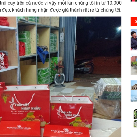
rái cây trên cả nước vì vậy mỗi lần chúng tôi in từ 10.000
g đẹp, khách hàng nhận được giá thành rất rẻ từ chúng tôi.