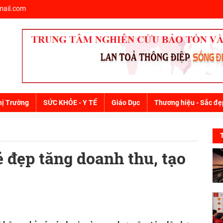
ail.com
hị Trường
SỨC KHỎE - Y TẾ
Giáo Dục
Thương hiệu - Sắc đẹ
ẻ đẹp tăng doanh thu, tạo