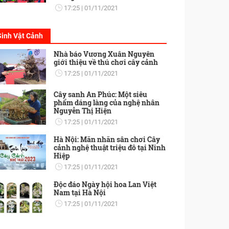
17:25
01/11/2021
Sinh Vật Cảnh
Nhà báo Vương Xuân Nguyên
giới thiệu về thú chơi cây cảnh
17:25
01/11/2021
Cây sanh An Phúc: Một siêu
phẩm dáng làng của nghệ nhân
Nguyễn Thị Hiện
17:25
01/11/2021
Hà Nội: Mãn nhãn sân chơi Cây
cảnh nghệ thuật triệu đô tại Ninh
Hiệp
17:25
01/11/2021
Độc đáo Ngày hội hoa Lan Việt
Nam tại Hà Nội
17:25
01/11/2021