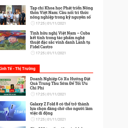
Tạp chí Khoa học Phát triển Nông
thôn Việt Nam: Cầu nối tri thức
nông nghiệp trong kỷ nguyên số
17:25
01/11/2021
Tình hữu nghị Việt Nam – Cuba
kết tinh trong tác phẩm nghệ
thuật đặc sắc vinh danh Lãnh tụ
Fidel Castro
17:25
01/11/2021
Kinh Tế - Thị Trường
Doanh Nghiệp Có Xu Hướng Đặt
Quà Trung Thu Sớm Để Tối Ưu
Chi Phí
17:25
01/11/2021
Galaxy Z Fold 8 có thể trở thành
lựa chọn đáng chờ cho người làm
việc di động
17:25
01/11/2021