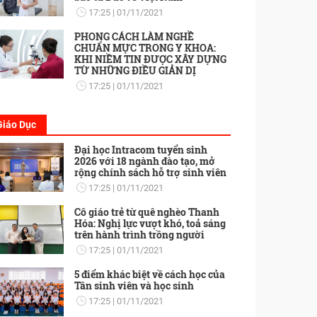
17:25
01/11/2021
PHONG CÁCH LÀM NGHỀ
CHUẨN MỰC TRONG Y KHOA:
KHI NIỀM TIN ĐƯỢC XÂY DỰNG
TỪ NHỮNG ĐIỀU GIẢN DỊ
17:25
01/11/2021
Giáo Dục
Đại học Intracom tuyển sinh
2026 với 18 ngành đào tạo, mở
rộng chính sách hỗ trợ sinh viên
17:25
01/11/2021
Cô giáo trẻ từ quê nghèo Thanh
Hóa: Nghị lực vượt khó, toả sáng
trên hành trình trồng người
17:25
01/11/2021
5 điểm khác biệt về cách học của
Tân sinh viên và học sinh
17:25
01/11/2021