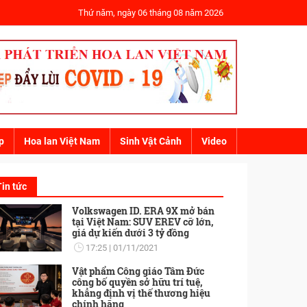
Thứ năm, ngày 06 tháng 08 năm 2026
p
Hoa lan Việt Nam
Sinh Vật Cảnh
Video
Tin tức
Volkswagen ID. ERA 9X mở bán
tại Việt Nam: SUV EREV cỡ lớn,
giá dự kiến dưới 3 tỷ đồng
17:25
01/11/2021
Vật phẩm Công giáo Tâm Đức
công bố quyền sở hữu trí tuệ,
khẳng định vị thế thương hiệu
chính hãng