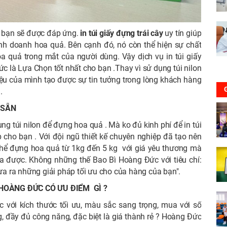
a bạn sẽ được đáp ứng.
in túi giấy đựng trái cây
uy tín giúp
inh doanh hoa quả. Bên cạnh đó, nó còn thể hiện sự chất
a quả trong mắt của người dùng. Vậy dịch vụ in túi giấy
c là Lựa Chọn tốt nhất cho bạn .Thay vì sử dụng túi nilon
ệu của mình tạo được sự tin tưởng trong lòng khách hàng
.
N SẴN
g túi nilon để đựng hoa quả . Mà ko đủ kinh phí để in túi
p cho bạn . Với đội ngũ thiết kế chuyên nghiệp đã tạo nên
 thể đựng hoa quả từ 1kg đến 5 kg với giá yêu thương mà
a được. Không những thế Bao Bì Hoàng Đức với tiêu chí:
a ra những giải pháp tối ưu cho của hàng của bạn".
 HOÀNG ĐỨC CÓ ƯU ĐIỂM GÌ ?
 với kích thước tối ưu, màu sắc sang trọng, mua với số
g, đầy đủ công năng, đặc biệt là giá thành rẻ ? Hoàng Đức