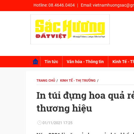
Hotline:
08.4646.0404
Email:
vietnamhuongsac@gm
Tin tức
Văn hóa - Thông tin
Kinh Tế - T
TRANG CHỦ
KINH TẾ - THỊ TRƯỜNG
In túi đựng hoa quả r
thương hiệu
01/11/2021 17:25