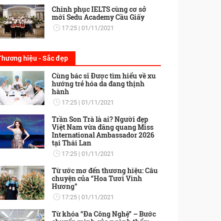
Chinh phục IELTS cùng cơ sở
mới Sedu Academy Cầu Giấy
17:25
01/11/2021
Thương hiệu - Sắc đẹp
Cùng bác sĩ Được tìm hiểu về xu
hướng trẻ hóa da đang thịnh
hành
17:25
01/11/2021
Trần Son Trà là ai? Người đẹp
Việt Nam vừa đăng quang Miss
International Ambassador 2026
tại Thái Lan
17:25
01/11/2021
Từ ước mơ đến thương hiệu: Câu
chuyện của “Hoa Tươi Vinh
Hương”
17:25
01/11/2021
Từ khóa “Đa Công Nghệ” – Bước