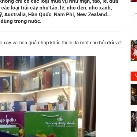
ông chỉ có các loại mùa vụ như mận, táo, lê, dưa
ác loại trái cây như táo, lê, nho đen, nho xanh,
 Mỹ, Australia, Hàn Quốc, Nam Phi, New Zealand…
 dùng trong nước.
ái cây và hoa quả nhập khẩu thì lại là một câu hỏi đối với