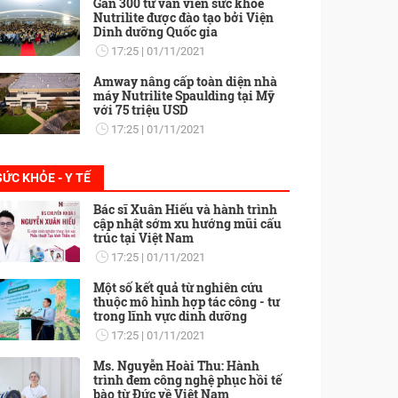
Gần 300 tư vấn viên sức khỏe
Nutrilite được đào tạo bởi Viện
Dinh dưỡng Quốc gia
17:25
01/11/2021
Amway nâng cấp toàn diện nhà
máy Nutrilite Spaulding tại Mỹ
với 75 triệu USD
17:25
01/11/2021
SỨC KHỎE - Y TẾ
Bác sĩ Xuân Hiếu và hành trình
cập nhật sớm xu hướng mũi cấu
trúc tại Việt Nam
17:25
01/11/2021
Một số kết quả từ nghiên cứu
thuộc mô hình hợp tác công - tư
trong lĩnh vực dinh dưỡng
17:25
01/11/2021
Ms. Nguyễn Hoài Thu: Hành
trình đem công nghệ phục hồi tế
bào từ Đức về Việt Nam