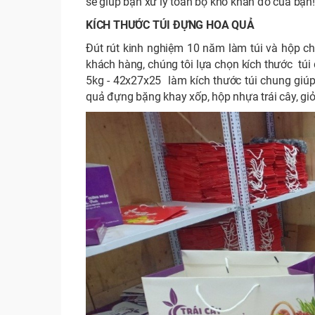
sẽ giúp bạn xử lý toàn bộ khó khăn đó của bạn!
KÍCH THƯỚC TÚI ĐỰNG HOA QUẢ
Đút rút kinh nghiệm 10 năm làm túi và hộp c
khách hàng, chúng tôi lựa chọn kích thước túi
5kg - 42x27x25 làm kích thước túi chung giú
quả đựng bặng khay xốp, hộp nhựa trái cây, gi