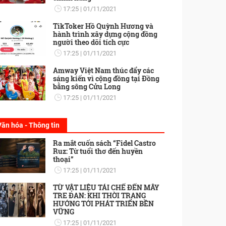
17:25
01/11/2021
TikToker Hồ Quỳnh Hương và
hành trình xây dựng cộng đồng
người theo dõi tích cực
17:25
01/11/2021
Amway Việt Nam thúc đẩy các
sáng kiến vì cộng đồng tại Đồng
bằng sông Cửu Long
17:25
01/11/2021
Văn hóa - Thông tin
Ra mắt cuốn sách “Fidel Castro
Ruz: Từ tuổi thơ đến huyền
thoại”
17:25
01/11/2021
TỪ VẬT LIỆU TÁI CHẾ ĐẾN MÂY
TRE ĐAN: KHI THỜI TRANG
HƯỚNG TỚI PHÁT TRIỂN BỀN
VỮNG
17:25
01/11/2021