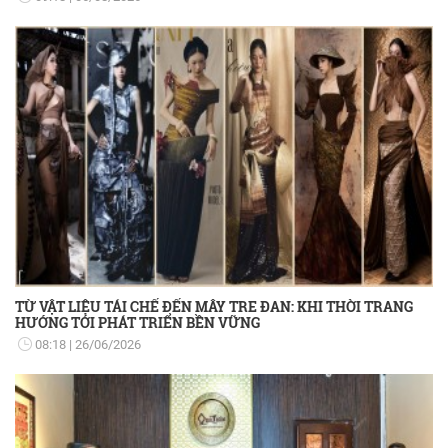
TỪ VẬT LIỆU TÁI CHẾ ĐẾN MÂY TRE ĐAN: KHI THỜI TRANG
HƯỚNG TỚI PHÁT TRIỂN BỀN VỮNG
08:18
26/06/2026