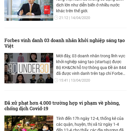
dịch lớn như diễn biến ở nhiều nước
khác trên thế giới.
21:12
14/04/2020
Forbes vinh danh 03 doanh nhân khởi nghiệp sáng tạo
Việt
Mới đây, 03 doanh nhân trong lĩnh vực
khởi nghiệp sáng tạo (startup) được
Bộ KH&CN hỗ trợ thông qua Đề án 844
đã được vinh danh trên tạp chí Forbes
với giải thưởng dành cho các tài năng
15:41
13/04/2020
dưới 30 tuổi trong nhiều lĩnh vực ở
châu Á (30 Under 30 Forbes Asia).
Đã xử phạt hơn 4.000 trường hợp vi phạm về phòng,
chống dịch Covid-19
Tính đến 17h ngày 12-4, thống kê của
các quận, huyện, thị xã từ ngày 1-4
đến 12-4 cho thấy, các địa phương đã