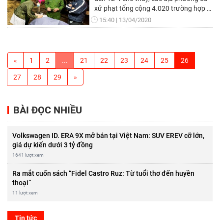
xử phạt tổng cộng 4.020 trường hợp vi
phạm về phòng, chống dịch Covid-19.
15:40
13/04/2020
«
1
2
...
21
22
23
24
25
26
27
28
29
»
BÀI ĐỌC NHIỀU
Volkswagen ID. ERA 9X mở bán tại Việt Nam: SUV EREV cỡ lớn,
giá dự kiến dưới 3 tỷ đồng
1641 lượt xem
Ra mắt cuốn sách “Fidel Castro Ruz: Từ tuổi thơ đến huyền
thoại”
11 lượt xem
Tin tức