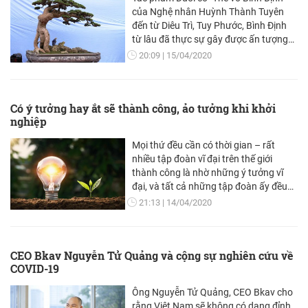
của Nghệ nhân Huỳnh Thành Tuyên
đến từ Diêu Trì, Tuy Phước, Bình Định
từ lâu đã thực sự gây được ấn tượng
mạnh mẽ với công chúng yêu Cây
20:09
15/04/2020
cảnh nghệ thuật Việt Nam.
Có ý tưởng hay ắt sẽ thành công, ảo tưởng khi khởi
nghiệp
Mọi thứ đều cần có thời gian – rất
nhiều tập đoàn vĩ đại trên thế giới
thành công là nhờ những ý tưởng vĩ
đại, và tất cả những tập đoàn ấy đều
có khởi đầu… rất vất vả và bình
21:13
14/04/2020
thường.
CEO Bkav Nguyễn Tử Quảng và cộng sự nghiên cứu về
COVID-19
Ông Nguyễn Tử Quảng, CEO Bkav cho
rằng Việt Nam sẽ không có dạng đỉnh