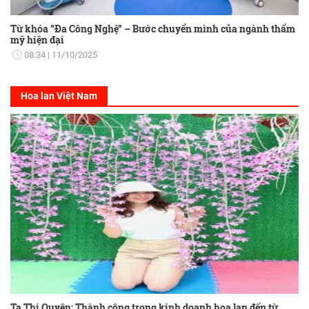
Từ khóa “Đa Công Nghệ” – Bước chuyển mình của ngành thẩm
mỹ hiện đại
08:34
11/10/2025
Hoa lan Việt Nam
Tạ Thị Quyên: Thành công trong kinh doanh hoa lan đến từ