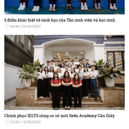
5 điểm khác biệt về cách học của Tân sinh viên và học sinh
08:44
22/09/2023
Chinh phục IELTS cùng cơ sở mới Sedu Academy Cầu Giấy
16:00
12/09/2023