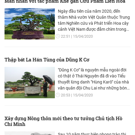
Mãn nhãn với tác phẩm Khê gân Cửu Phẩm Liên Hoa
Ngày đầu tiên của năm 2020, đến
thăm Nhà vườn Việt Quân thuộc Trung
tâm Nghiên cứu và Phát triển Hoa cây
cảnh Việt Nam được đắm chìm trong
cảm xúc đê mê bên tác phẩm Khế gân
22:51
15/04/2020
gắn với tên gọi cũng rất mỹ miều "Cửu
phẩm liên hoa".
Thập bát La Hán Tùng của Dũng K Cơ
"Dũng K Cơ" là nguyên mẫu ngoài đời
có thật ở Thái Nguyên đã đi vào Tiểu
thuyết lừng danh "Hùng Karô" của nhà
văn quân đội Chu Lai như những bóng
tùng hiên ngang không chịu khuất
20:53
15/04/2020
phục trước bão táp phong ba mưa
tuyết của cuộc đời. Tên thật của anh là
Lê Văn Dũng, Giám đốc Công ty TNHH
Xây dựng Nông thôn mới theo tư tưởng Chủ tịch Hồ
tranh đá quý Dũng Tân có trụ sở tại
Chí Minh
Km 20, QL3 - TDP Khuynh Thạch,
phường Cải Đan, TP. Sông Công, tỉnh
Sau 10 năm thực hiện phong trào thi