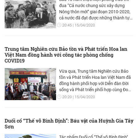
Thái Nguyên.
đua “Cả nước chung sức xây dựng
Nông thôn mới” giai đoạn 2010-2020,
cả nước đã đạt được những thành tựu
to lớn, toàn diện, mang tính lịch sử,
20:45
15/04/2020
góp phần cải thiện đời sống vật chất
và tinh thần của nhân dân, tạo tiền đề
giữ vững, củng cố ổn định chính trị...
Trung tâm Nghiên cứu Bảo tồn và Phát triển Hoa lan
Việt Nam đồng hành với công tác phòng chống
COVID19
Vừa qua, Trung tâm Nghiên cứu Bảo
tồn và Phát triển Hoa lan Việt Nam đã
đồng hành phối hợp với Diễn đàn Đời
sống và Phát triển phối hợp cùng Đoàn
TNCS Hồ Chí Minh Công an Hà Nội và
20:20
15/04/2020
Trung đoàn CSCĐ Hà Nội tổ chức phát
tặng khẩu trang, dung dịch rửa tay
khô kháng khuẩn và phối hợp tuyên
Duối cổ “Thế võ Bình Định”: Báu vật của Huỳnh Gia Tây
truyền phòng, chống COVDID19.
Sơn
Tác phẩm Duối cổ "Thế võ Bình Định"