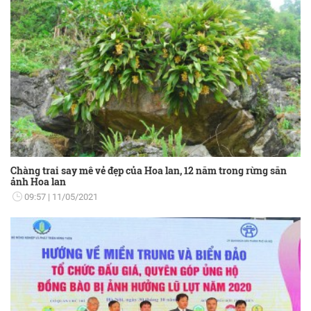
Chàng trai say mê vẻ đẹp của Hoa lan, 12 năm trong rừng săn
ảnh Hoa lan
09:57
11/05/2021