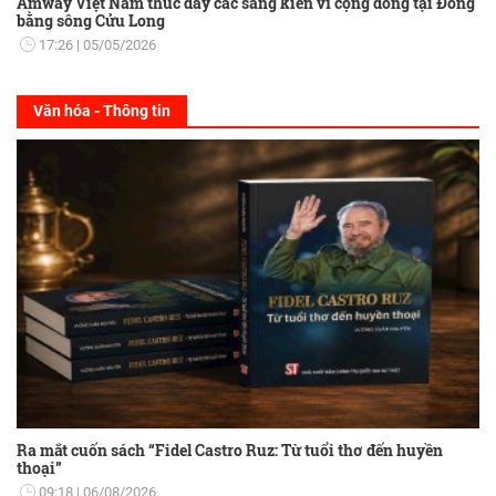
Amway Việt Nam thúc đẩy các sáng kiến vì cộng đồng tại Đồng
bằng sông Cửu Long
17:26
05/05/2026
Văn hóa - Thông tin
Ra mắt cuốn sách “Fidel Castro Ruz: Từ tuổi thơ đến huyền
thoại”
09:18
06/08/2026