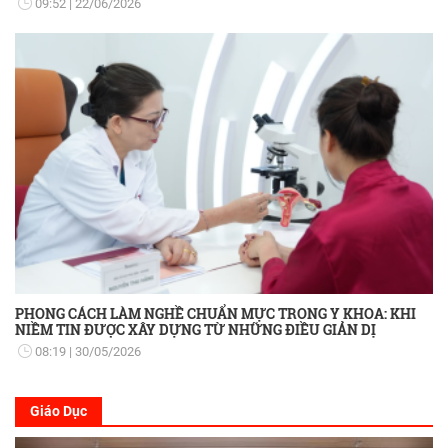
09:52
22/06/2026
PHONG CÁCH LÀM NGHỀ CHUẨN MỰC TRONG Y KHOA: KHI
NIỀM TIN ĐƯỢC XÂY DỰNG TỪ NHỮNG ĐIỀU GIẢN DỊ
08:19
30/05/2026
Giáo Dục