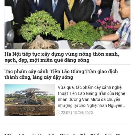
Hà Nội tiếp tục xây dựng vùng nông thôn xanh,
sạch, đẹp, một miền quê đáng sống
Tác phẩm cây cảnh Tiên Lão Giáng Trần giao dịch
thành công, làng cây dậy sóng
Vừa qua, tác phẩm cây cảnh nghệ
thuật Tiên Lão Giáng Trần của Nghệ
nhân Dương Văn Mười đã chuyển
nhượng lại cho Nghệ nhân Nguyễn
Văn Chí ở làng nghề du lịch Sinh Vật
23:07
15/04/2020
Cảnh Hồng Vân, Thường Tín, Hà Nội.
Giá chuyển nhượng tác phẩm này
được hai bên tiết lộ là 16 tỷ đồng.