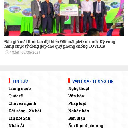
Đấu giá mắt thức lan đột biến Đôi mắt pleiku xanh: Kỳ vọng
hàng chục tỷ đồng góp cho quỹ phòng chống COVID19
18:58
09/05/2021
TIN TỨC
VĂN HÓA - THÔNG TIN
Trong nước
Nghệ thuật
Quốc tế
Văn hóa
Chuyên ngành
Pháp luật
Đời sống - Xã hội
Nghệ nhân
Tin hot 24h
Bàn luận
Nhân Ái
Ẩm thực 4 phương