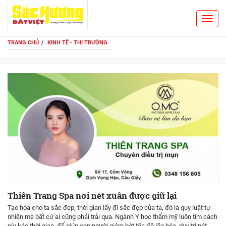
Toggl
Search
navig
TRANG CHỦ
KINH TẾ - THỊ TRƯỜNG
Thiên Trang Spa nơi nét xuân được giữ lại
Tạo hóa cho ta sắc đẹp, thời gian lấy đi sắc đẹp của ta, đó là quy luật tự
nhiên mà bất cứ ai cũng phải trải qua. Ngành Y học thẩm mỹ luôn tìm cách
níu kéo thời gian, để giúp con người giảm bớt tốc độ lão hóa, duy trì nét