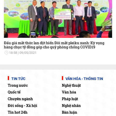
Đấu giá mắt thức lan đột biến Đôi mắt pleiku xanh: Kỳ vọng
hàng chục tỷ đồng góp cho quỹ phòng chống COVID19
18:58
09/05/2021
TIN TỨC
VĂN HÓA - THÔNG TIN
Trong nước
Nghệ thuật
Quốc tế
Văn hóa
Chuyên ngành
Pháp luật
Đời sống - Xã hội
Nghệ nhân
Tin hot 24h
Bàn luận