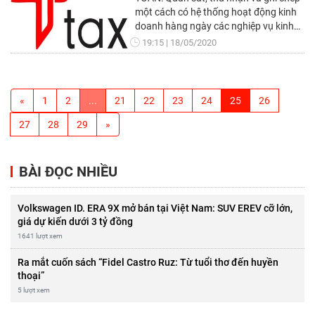
một cách có hệ thống hoạt động kinh
doanh hàng ngày các nghiệp vụ kinh
tế phát sinh và các sự kiện kinh tế khác
19:15
18/05/2020
như: giám sát, thực hiện các khoản thu
chi, tiền gửi ngân hàng, tính toán giá
thành sản xuất, kiểm tra và lập nhập
kho hàng mua, xuất kho bán hàng,
«
1
2
...
21
22
23
24
25
26
tính lương nhân viên…
27
28
29
»
BÀI ĐỌC NHIỀU
Volkswagen ID. ERA 9X mở bán tại Việt Nam: SUV EREV cỡ lớn,
giá dự kiến dưới 3 tỷ đồng
1641 lượt xem
Ra mắt cuốn sách “Fidel Castro Ruz: Từ tuổi thơ đến huyền
thoại”
5 lượt xem