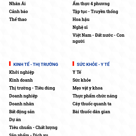
Nhân Ái
Ẩm thực 4 phương
Cảnh báo
Tập tục - Truyền thống
Thể thao
Hoa hậu
Nghệ sĩ
Việt Nam - Đất nước - Con
người
KINH TẾ - THỊ TRƯỜNG
SỨC KHỎE - Y TẾ
Khởi nghiệp
Y Tế
Kinh doanh
Sức khỏe
Thị trường - Tiêu dùng
Mẹo vặt y khoa
Doanh nghiệp
Thực phẩm chức năng
Doanh nhân
Cây thuốc quanh ta
Bất động sản
Bài thuốc dân gian
Dự án
Tiêu chuẩn - Chất lượng
Sản phẩm - Dịch vụ