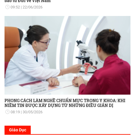
bào từ Đức về Việt Nam
09:52
22/06/2026
PHONG CÁCH LÀM NGHỀ CHUẨN MỰC TRONG Y KHOA: KHI
NIỀM TIN ĐƯỢC XÂY DỰNG TỪ NHỮNG ĐIỀU GIẢN DỊ
08:19
30/05/2026
Giáo Dục