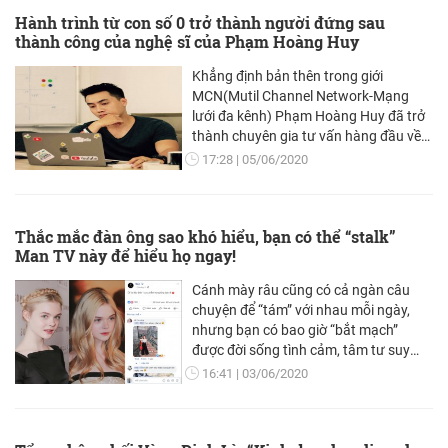
Hành trình từ con số 0 trở thành người đứng sau
thành công của nghệ sĩ của Phạm Hoàng Huy
Khẳng định bản thên trong giới
MCN(Mutil Channel Network-Mạng
lưới đa kênh) Phạm Hoàng Huy đã trở
thành chuyên gia tư vấn hàng đầu về
YouTube tại Việt Nam với xuất phát
17:28
05/06/2020
điểm là một YouTuber.
Thắc mắc đàn ông sao khó hiểu, bạn có thể “stalk”
Man TV này để hiểu họ ngay!
Cánh mày râu cũng có cả ngàn câu
chuyện để “tám” với nhau mỗi ngày,
nhưng bạn có bao giờ “bắt mạch”
được đời sống tình cảm, tâm tư suy
nghĩ, xu hướng thời trang của các
16:41
03/06/2020
chàng trai? Thì đây, câu trả lời dành
cho bạn chính là Man TV.