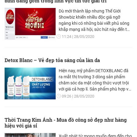
binh đáng gờm trong lĩnh vực tin tức giải trí
Dù mới thành lập nhưng Thế Giới
Showbiz khiến nhiều độc giả ngỡ
ngàng khi có những bài viết phủ sóng
khắp mạng xã hội, sức hút này đến từ
đâu?
11:24
28/05/2020
Detox Blanc – Vẻ đẹp tỏa sáng của làn da
Hiện nay, mỹ phẩm DETOXBLANC đã
ra mắt thị trường 3 dòng sản phẩm
chăm sóc da mặt công thức vượt trội
với giá cả hợp lí. Sản phẩm phù hợp với
tất cả các loại da, an toàn không gây
09:26
28/05/2020
kích ứng.
Thời Trang Kim Ánh - Mua đồ công sở đẹp như hàng
hiệu với giá sỉ
Xuất phát từ mong muốn đem đến cho