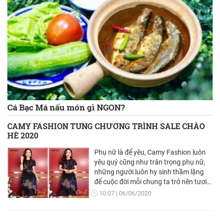
Cá Bạc Má nấu món gì NGON?
CAMY FASHION TUNG CHƯƠNG TRÌNH SALE CHÀO
HÈ 2020
Phụ nữ là để yêu, Camy Fashion luôn
yêu quý cũng như trân trọng phụ nữ,
những người luôn hy sinh thầm lặng
để cuộc đời mỗi chung ta trở nên tươi
đẹp hơn.
10:07
06/06/2020