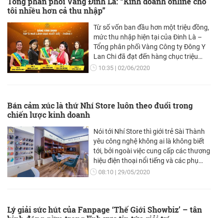
Tổng phân phối Vàng Đinh Là: “Kinh doanh online cho
tôi nhiều hơn cả thu nhập”
Từ số vốn ban đầu hơn một triệu đồng,
mức thu nhập hiện tại của Đinh Là –
Tổng phân phối Vàng Công ty Đông Y
Lan Chi đã đạt đến hàng chục triệu
đồng mỗi tháng. Với chị, việc kinh
10:35
02/06/2020
doanh online mang lại nhiều điều thú vị
hơn một nguồn thu nhập dồi dào, nó
làm thay đổi cuộc sống và con người
Bán cảm xúc là thứ Nhí Store luôn theo đuổi trong
chị.
chiến lược kinh doanh
Nói tới Nhí Store thì giới trẻ Sài Thành
yêu công nghệ không ai là không biết
tới, bởi ngoài việc cung cấp các thương
hiệu điện thoại nổi tiếng và các phụ
kiện cho điện thoại thời trang mà còn
08:10
29/05/2020
phải bền, hợp túi tiền, mang lại nhiều
tiện ích thì Nhí Store còn mang lại cho
khách hàng một không gian thật sang
Lý giải sức hút của Fanpage ‘Thế Giới Showbiz’ – tân
trọng, thoải mái tìm “dế” yêu thích.