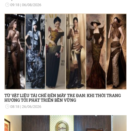
09:18
06/08/2026
TỪ VẬT LIỆU TÁI CHẾ ĐẾN MÂY TRE ĐAN: KHI THỜI TRANG
HƯỚNG TỚI PHÁT TRIỂN BỀN VỮNG
08:18
26/06/2026