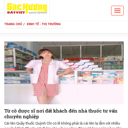
Toggl
Search
navig
TRANG CHỦ
KINH TẾ - THỊ TRƯỜNG
Từ cô dược sĩ nơi đất khách đến nhà thuốc tư vấn
chuyên nghiệp
Cái tên Quầy thuốc Quỳnh Chi có lẽ không phải là cái tên lạ lẫm với nhiều