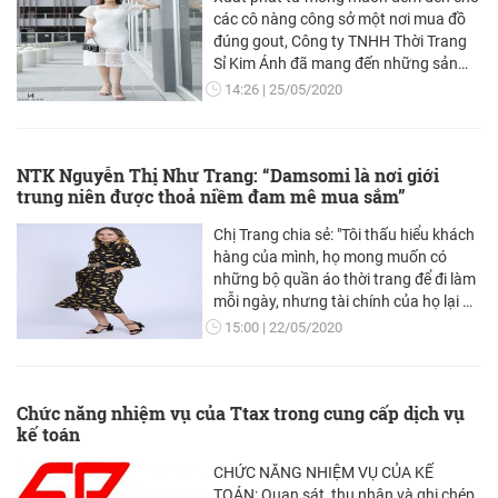
các cô nàng công sở một nơi mua đồ
đúng gout, Công ty TNHH Thời Trang
Sỉ Kim Ánh đã mang đến những sản
phẩm tốt nhất trong tầm giá. Kim Ánh
14:26
25/05/2020
là một local brand đã xuất hiện hơn 3
năm trên thị trường, có phong cách
thiết kế ấn tượng, cùng với đó là giá cả
NTK Nguyễn Thị Như Trang: “Damsomi là nơi giới
vô cùng phải chăng.
trung niên được thoả niềm đam mê mua sắm”
Chị Trang chia sẻ: "Tôi thấu hiểu khách
hàng của mình, họ mong muốn có
những bộ quần áo thời trang để đi làm
mỗi ngày, nhưng tài chính của họ lại bị
giới hạn. Chính vì vậy tôi quyết tâm cố
15:00
22/05/2020
gắng cho ra đời những sản phẩm vừa
đẹp, vừa đảm bảo về mặt thời trang,
chất lượng mà vẫn đảm bảo giá thành
Chức năng nhiệm vụ của Ttax trong cung cấp dịch vụ
hợp lý nhất."
kế toán
CHỨC NĂNG NHIỆM VỤ CỦA KẾ
TOÁN: Quan sát, thu nhận và ghi chép