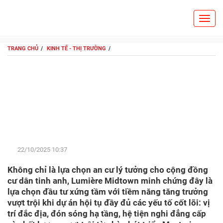
Toggl
Search
navig
TRANG CHỦ
KINH TẾ - THỊ TRƯỜNG
Lumière Midtown: Tọa độ
“vàng” giữa trung tâm
TPHCM, nơi an cư và đầu
tư bền vững
22/10/2025 10:37
Không chỉ là lựa chọn an cư lý tưởng cho cộng đồng
cư dân tinh anh, Lumière Midtown minh chứng đây là
lựa chọn đầu tư xứng tầm với tiềm năng tăng trưởng
vượt trội khi dự án hội tụ đầy đủ các yếu tố cốt lõi: vị
trí đắc địa, đón sóng hạ tầng, hệ tiện nghi đẳng cấp