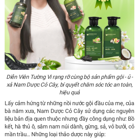
Diễn Viên Tường Vi rạng rỡ cùng bộ sản phẩm gội - ủ -
xả Nam Dược Cỏ Cây, bí quyết chăm sóc tóc an toàn,
hiệu quả
Lấy cảm hứng từ những nồi nước gội đầu của mẹ, của
bà năm xưa, Nam Dược Cỏ Cây sử dụng các nguyên
liệu bản địa quen thuộc nhưng đầy công dụng như: Bồ
kết, hà thủ ô, sâm nam núi dành, gừng, sả, vỏ bưởi, cỏ
mần trầu… Những loại thảo dược này giúp: