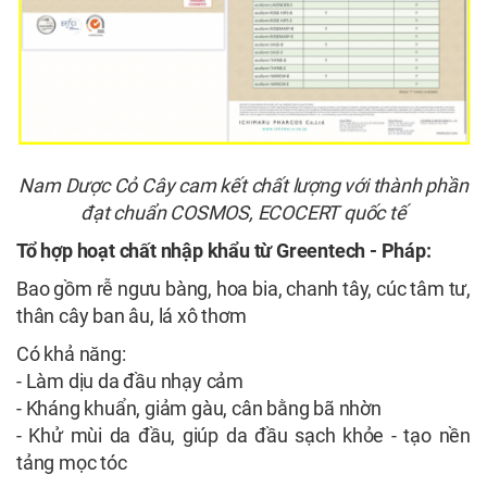
Nam Dược Cỏ Cây cam kết chất lượng với thành phần
đạt chuẩn COSMOS, ECOCERT quốc tế
Tổ hợp hoạt chất nhập khẩu từ Greentech - Pháp:
Bao gồm rễ ngưu bàng, hoa bia, chanh tây, cúc tâm tư,
thân cây ban âu, lá xô thơm
Có khả năng:
- Làm dịu da đầu nhạy cảm
- Kháng khuẩn, giảm gàu, cân bằng bã nhờn
- Khử mùi da đầu, giúp da đầu sạch khỏe - tạo nền
tảng mọc tóc