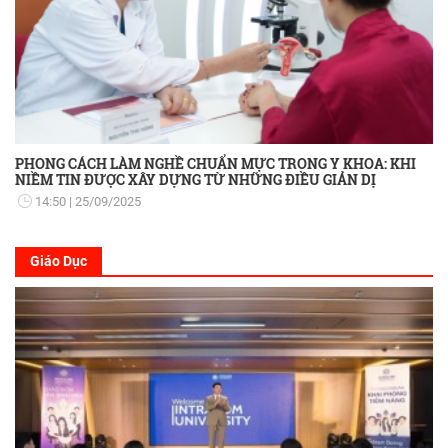
PHONG CÁCH LÀM NGHỀ CHUẨN MỰC TRONG Y KHOA: KHI
NIỀM TIN ĐƯỢC XÂY DỰNG TỪ NHỮNG ĐIỀU GIẢN DỊ
14:50
25/09/2025
Giáo Dục