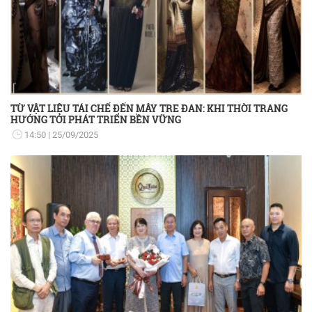
TỪ VẬT LIỆU TÁI CHẾ ĐẾN MÂY TRE ĐAN: KHI THỜI TRANG
HƯỚNG TỚI PHÁT TRIỂN BỀN VỮNG
14:50
25/09/2025