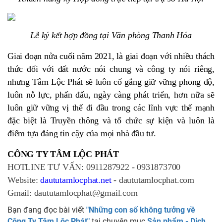
Lễ ký kết hợp đồng tại Văn phòng Thanh Hóa
Giai đoạn nửa cuối năm 2021, là giai đoạn với nhiều thách
thức đối với đất nước nói chung và công ty nói riêng,
nhưng Tâm Lộc Phát sẽ luôn cố gắng giữ vững phong độ,
luôn nỗ lực, phấn đấu, ngày càng phát triển, hơn nữa sẽ
luôn giữ vững vị thế đi đầu trong các lĩnh vực thế mạnh
đặc biệt là Truyền thông và tổ chức sự kiện và luôn là
điểm tựa đáng tin cậy của mọi nhà đầu tư.
CÔNG TY TÂM LỘC PHÁT
HOTLINE TƯ VẤN: 0911287922 - 0931873700
Website:
daututamlocphat.net
- daututamlocphat.com
Gmail: daututamlocphat@gmail.com
Bạn đang đọc bài viết
"Những con số không tưởng về
Công Ty Tâm Lộc Phát"
tại chuyên mục
Sản phẩm - Dịch