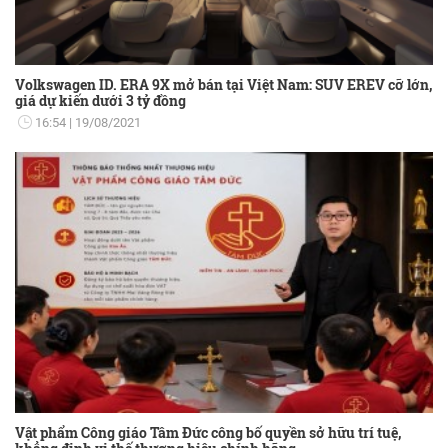
Volkswagen ID. ERA 9X mở bán tại Việt Nam: SUV EREV cỡ lớn,
giá dự kiến dưới 3 tỷ đồng
16:54
19/08/2021
Vật phẩm Công giáo Tâm Đức công bố quyền sở hữu trí tuệ,