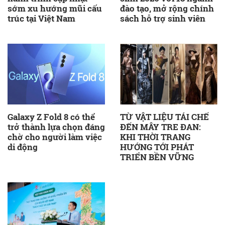
sớm xu hướng mũi cấu
đào tạo, mở rộng chính
trúc tại Việt Nam
sách hỗ trợ sinh viên
Galaxy Z Fold 8 có thể
TỪ VẬT LIỆU TÁI CHẾ
trở thành lựa chọn đáng
ĐẾN MÂY TRE ĐAN:
chờ cho người làm việc
KHI THỜI TRANG
di động
HƯỚNG TỚI PHÁT
TRIỂN BỀN VỮNG