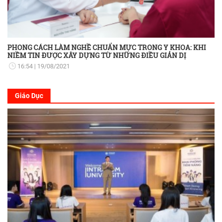
PHONG CÁCH LÀM NGHỀ CHUẨN MỰC TRONG Y KHOA: KHI
NIỀM TIN ĐƯỢC XÂY DỰNG TỪ NHỮNG ĐIỀU GIẢN DỊ
16:54
19/08/2021
Giáo Dục