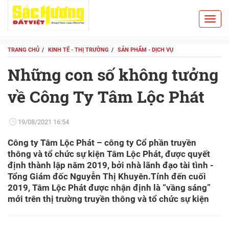
Toggl
Search
navig
TRANG CHỦ
KINH TẾ - THỊ TRƯỜNG
SẢN PHẨM - DỊCH VỤ
Những con số không tưởng
về Công Ty Tâm Lộc Phát
19/08/2021 16:54
Công ty Tâm Lộc Phát – công ty Cổ phần truyền
thông và tổ chức sự kiện Tâm Lộc Phát, được quyết
định thành lập năm 2019, bởi nhà lãnh đạo tài tình -
Tổng Giám đốc Nguyễn Thị Khuyên.Tính đến cuối
2019, Tâm Lộc Phát được nhận định là “vầng sáng”
mới trên thị trường truyền thông và tổ chức sự kiện