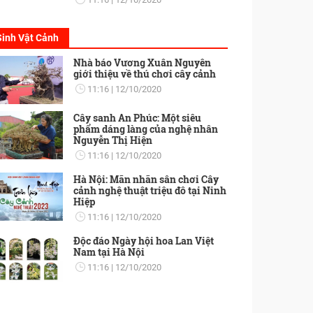
Sinh Vật Cảnh
Nhà báo Vương Xuân Nguyên
giới thiệu về thú chơi cây cảnh
11:16
12/10/2020
Cây sanh An Phúc: Một siêu
phẩm dáng làng của nghệ nhân
Nguyễn Thị Hiện
11:16
12/10/2020
Hà Nội: Mãn nhãn sân chơi Cây
cảnh nghệ thuật triệu đô tại Ninh
Hiệp
11:16
12/10/2020
Độc đáo Ngày hội hoa Lan Việt
Nam tại Hà Nội
11:16
12/10/2020