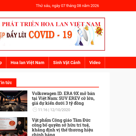
Thứ sáu, ngày 07 tháng 08 năm 2026
p
Hoa lan Việt Nam
Sinh Vật Cảnh
Video
Tin tức
Volkswagen ID. ERA 9X mở bán
tại Việt Nam: SUV EREV cỡ lớn,
giá dự kiến dưới 3 tỷ đồng
11:16
12/10/2020
Vật phẩm Công giáo Tâm Đức
công bố quyền sở hữu trí tuệ,
khẳng định vị thế thương hiệu
chính hãng