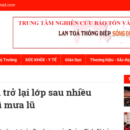
ail.com
hị Trường
SỨC KHỎE - Y TẾ
Giáo Dục
Thương hiệu - Sắc đẹ
trở lại lớp sau nhiều
ì mưa lũ