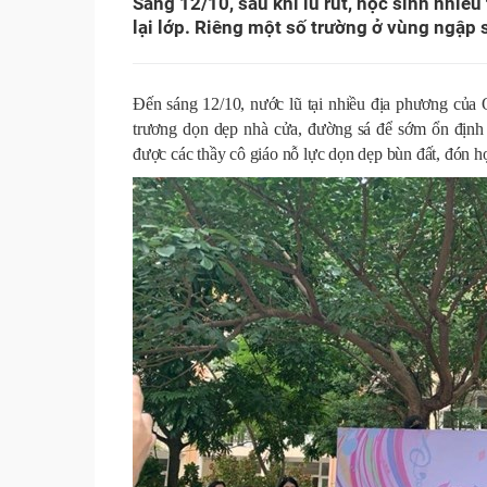
Sáng 12/10, sau khi lũ rút, học sinh nhiề
lại lớp. Riêng một số trường ở vùng ngập s
Đến sáng 12/10, nước lũ tại nhiều địa phương của
trương dọn dẹp nhà cửa, đường sá để sớm ổn định 
được các thầy cô giáo nỗ lực dọn dẹp bùn đất, đón học