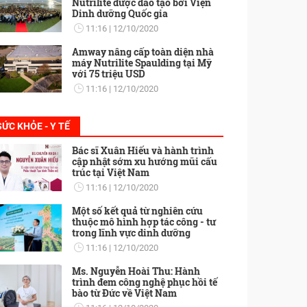
Nutrilite được đào tạo bởi Viện
Dinh dưỡng Quốc gia
11:16
12/10/2020
Amway nâng cấp toàn diện nhà
máy Nutrilite Spaulding tại Mỹ
với 75 triệu USD
11:16
12/10/2020
SỨC KHỎE - Y TẾ
Bác sĩ Xuân Hiếu và hành trình
cập nhật sớm xu hướng mũi cấu
trúc tại Việt Nam
11:16
12/10/2020
Một số kết quả từ nghiên cứu
thuộc mô hình hợp tác công - tư
trong lĩnh vực dinh dưỡng
11:16
12/10/2020
Ms. Nguyễn Hoài Thu: Hành
trình đem công nghệ phục hồi tế
bào từ Đức về Việt Nam