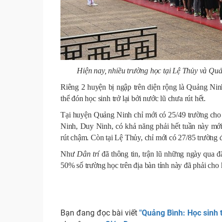
Hiện nay, nhiều trường học tại Lệ Thủy và Quả
Riêng 2 huyện bị ngập trên diện rộng là Quảng Ninh
thể đón học sinh trở lại bởi nước lũ chưa rút hết.
Tại huyện Quảng Ninh chỉ mới có 25/49 trường cho họ
Ninh, Duy Ninh, có khả năng phải hết tuần này mới
rút chậm. Còn tại Lệ Thủy, chỉ mới có 27/85 trường đ
Như
Dân trí
đã thông tin, trận lũ những ngày qua 
50% số trư​ờng học trên địa bàn tỉnh này đã phải cho
Bạn đang đọc bài viết
"Quảng Bình: Học sinh t