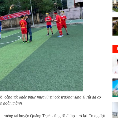
ó, công tác khắc phục mưa lũ tại các trường vùng lũ rút đã cơ
n hoàn thành.
rường tại huyện Quảng Trạch cũng đã đi học trở lại. Trong đợt