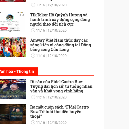
11:16
12/10/2020
TikToker Hồ Quỳnh Hương và
hành trình xây dựng cộng đồng
người theo dõi tích cực
11:16
12/10/2020
Amway Việt Nam thúc đẩy các
sáng kiến vì cộng đồng tại Đồng
bằng sông Cửu Long
11:16
12/10/2020
Văn hóa - Thông tin
Di sản của Fidel Castro Ruz:
Tượng đài lịch sử, tư tưởng nhân
văn và khát vọng vĩnh hằng
11:16
12/10/2020
Ra mắt cuốn sách “Fidel Castro
Ruz: Từ tuổi thơ đến huyền
thoại”
11:16
12/10/2020