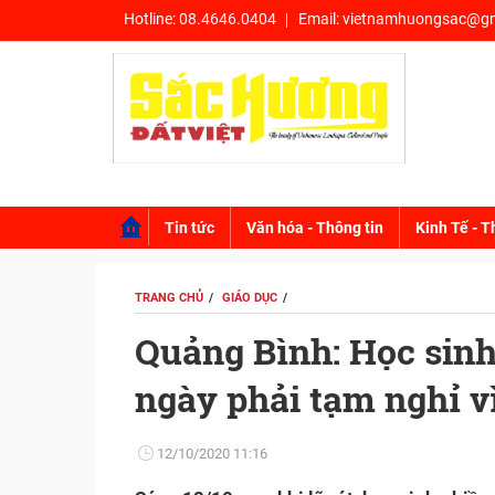
Hotline:
08.4646.0404
Email:
vietnamhuongsac@gm
Tin tức
Văn hóa - Thông tin
Kinh Tế - T
TRANG CHỦ
GIÁO DỤC
Quảng Bình: Học sinh 
ngày phải tạm nghỉ v
12/10/2020 11:16