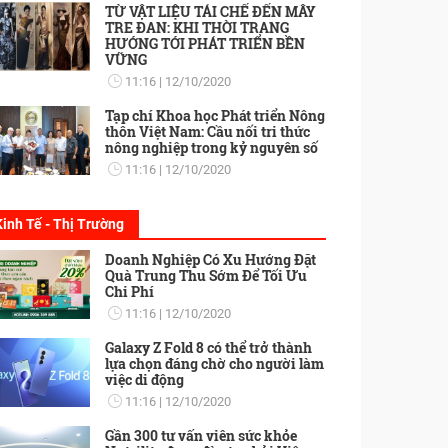
TỪ VẬT LIỆU TÁI CHẾ ĐẾN MÂY
TRE ĐAN: KHI THỜI TRANG
HƯỚNG TỚI PHÁT TRIỂN BỀN
VỮNG
11:16
12/10/2020
Tạp chí Khoa học Phát triển Nông
thôn Việt Nam: Cầu nối tri thức
nông nghiệp trong kỷ nguyên số
11:16
12/10/2020
Kinh Tế - Thị Trường
Doanh Nghiệp Có Xu Hướng Đặt
Quà Trung Thu Sớm Để Tối Ưu
Chi Phí
11:16
12/10/2020
Galaxy Z Fold 8 có thể trở thành
lựa chọn đáng chờ cho người làm
việc di động
11:16
12/10/2020
Gần 300 tư vấn viên sức khỏe