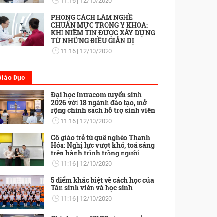
11:16
12/10/2020
PHONG CÁCH LÀM NGHỀ
CHUẨN MỰC TRONG Y KHOA:
KHI NIỀM TIN ĐƯỢC XÂY DỰNG
TỪ NHỮNG ĐIỀU GIẢN DỊ
11:16
12/10/2020
Giáo Dục
Đại học Intracom tuyển sinh
2026 với 18 ngành đào tạo, mở
rộng chính sách hỗ trợ sinh viên
11:16
12/10/2020
Cô giáo trẻ từ quê nghèo Thanh
Hóa: Nghị lực vượt khó, toả sáng
trên hành trình trồng người
11:16
12/10/2020
5 điểm khác biệt về cách học của
Tân sinh viên và học sinh
11:16
12/10/2020