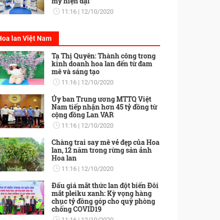
mỹ hiện đại
11:16
12/10/2020
Hoa lan Việt Nam
Tạ Thị Quyên: Thành công trong
kinh doanh hoa lan đến từ đam
mê và sáng tạo
11:16
12/10/2020
Ủy ban Trung ương MTTQ Việt
Nam tiếp nhận hơn 45 tỷ đồng từ
cộng đồng Lan VAR
11:16
12/10/2020
Chàng trai say mê vẻ đẹp của Hoa
lan, 12 năm trong rừng săn ảnh
Hoa lan
11:16
12/10/2020
Đấu giá mắt thức lan đột biến Đôi
mắt pleiku xanh: Kỳ vọng hàng
chục tỷ đồng góp cho quỹ phòng
chống COVID19
11:16
12/10/2020