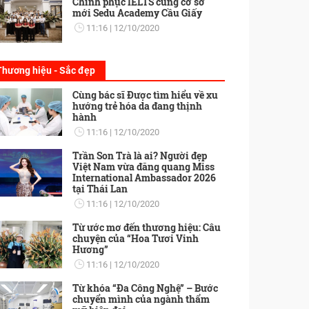
Chinh phục IELTS cùng cơ sở
mới Sedu Academy Cầu Giấy
11:16
12/10/2020
Thương hiệu - Sắc đẹp
Cùng bác sĩ Được tìm hiểu về xu
hướng trẻ hóa da đang thịnh
hành
11:16
12/10/2020
Trần Son Trà là ai? Người đẹp
Việt Nam vừa đăng quang Miss
International Ambassador 2026
tại Thái Lan
11:16
12/10/2020
Từ ước mơ đến thương hiệu: Câu
chuyện của “Hoa Tươi Vinh
Hương”
11:16
12/10/2020
Từ khóa “Đa Công Nghệ” – Bước
chuyển mình của ngành thẩm