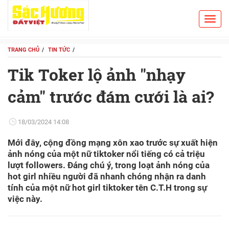
Toggl
Search
navig
TRANG CHỦ
TIN TỨC
Tik Toker lộ ảnh "nhạy
cảm" trước đám cưới là ai?
18/03/2024 14:08
Mới đây, cộng đồng mạng xôn xao trước sự xuất hiện
ảnh nóng của một nữ tiktoker nổi tiếng có cả triệu
lượt followers. Đáng chú ý, trong loạt ảnh nóng của
hot girl nhiều người đã nhanh chóng nhận ra danh
tính của một nữ hot girl tiktoker tên C.T.H trong sự
việc này.