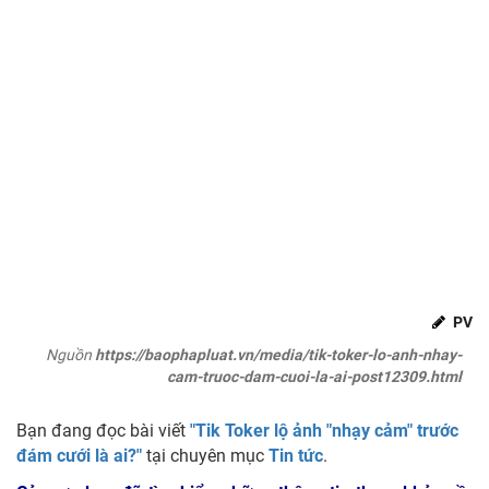
PV
Nguồn
https://baophapluat.vn/media/tik-toker-lo-anh-nhay-
cam-truoc-dam-cuoi-la-ai-post12309.html
Bạn đang đọc bài viết
"Tik Toker lộ ảnh "nhạy cảm" trước
đám cưới là ai?"
tại chuyên mục
Tin tức
.