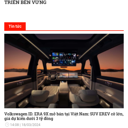
TRIỂN BỀN VỮNG
Tin tức
Volkswagen ID. ERA 9X mở bán tại Việt Nam: SUV EREV cỡ lớn,
giá dự kiến dưới 3 tỷ đồng
14:08
18/03/2024