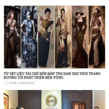
TỪ VẬT LIỆU TÁI CHẾ ĐẾN MÂY TRE ĐAN: KHI THỜI TRANG
HƯỚNG TỚI PHÁT TRIỂN BỀN VỮNG
14:08
18/03/2024