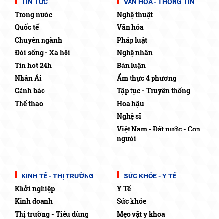
TIN TỨC
VĂN HÓA - THÔNG TIN
Trong nước
Nghệ thuật
Quốc tế
Văn hóa
Chuyên ngành
Pháp luật
Đời sống - Xã hội
Nghệ nhân
Tin hot 24h
Bàn luận
Nhân Ái
Ẩm thực 4 phương
Cảnh báo
Tập tục - Truyền thống
Thể thao
Hoa hậu
Nghệ sĩ
Việt Nam - Đất nước - Con
người
KINH TẾ - THỊ TRƯỜNG
SỨC KHỎE - Y TẾ
Khởi nghiệp
Y Tế
Kinh doanh
Sức khỏe
Thị trường - Tiêu dùng
Mẹo vặt y khoa