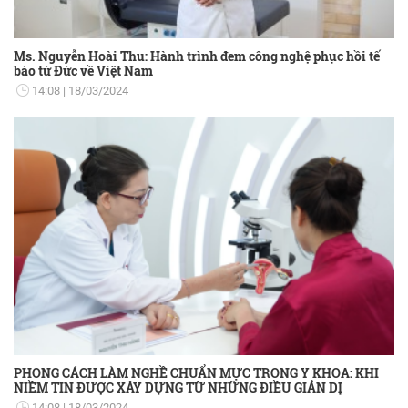
Ms. Nguyễn Hoài Thu: Hành trình đem công nghệ phục hồi tế
bào từ Đức về Việt Nam
14:08
18/03/2024
PHONG CÁCH LÀM NGHỀ CHUẨN MỰC TRONG Y KHOA: KHI
NIỀM TIN ĐƯỢC XÂY DỰNG TỪ NHỮNG ĐIỀU GIẢN DỊ
14:08
18/03/2024