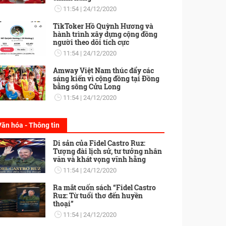
11:54
24/12/2020
TikToker Hồ Quỳnh Hương và
hành trình xây dựng cộng đồng
người theo dõi tích cực
11:54
24/12/2020
Amway Việt Nam thúc đẩy các
sáng kiến vì cộng đồng tại Đồng
bằng sông Cửu Long
11:54
24/12/2020
Văn hóa - Thông tin
Di sản của Fidel Castro Ruz:
Tượng đài lịch sử, tư tưởng nhân
văn và khát vọng vĩnh hằng
11:54
24/12/2020
Ra mắt cuốn sách “Fidel Castro
Ruz: Từ tuổi thơ đến huyền
thoại”
11:54
24/12/2020