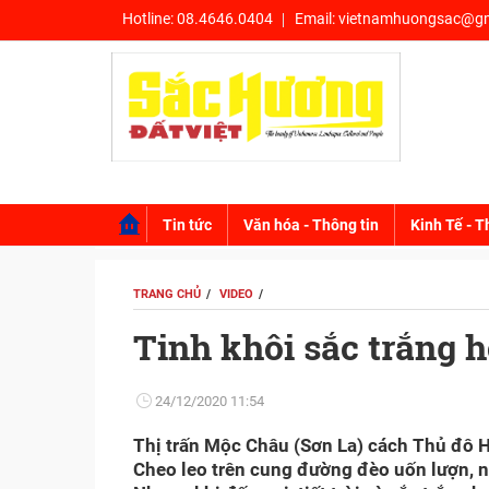
Hotline:
08.4646.0404
Email:
vietnamhuongsac@gm
Tin tức
Văn hóa - Thông tin
Kinh Tế - T
TRANG CHỦ
VIDEO
Tinh khôi sắc trắng
24/12/2020 11:54
Thị trấn Mộc Châu (Sơn La) cách Thủ đô Hà 
Cheo leo trên cung đường đèo uốn lượn, như