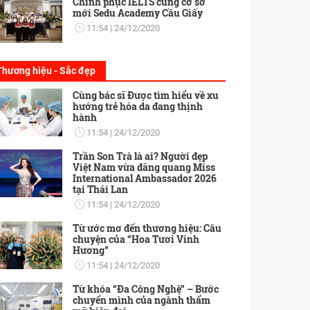
Chinh phục IELTS cùng cơ sở
mới Sedu Academy Cầu Giấy
11:54
24/12/2020
Thương hiệu - Sắc đẹp
Cùng bác sĩ Được tìm hiểu về xu
hướng trẻ hóa da đang thịnh
hành
11:54
24/12/2020
Trần Son Trà là ai? Người đẹp
Việt Nam vừa đăng quang Miss
International Ambassador 2026
tại Thái Lan
11:54
24/12/2020
Từ ước mơ đến thương hiệu: Câu
chuyện của “Hoa Tươi Vinh
Hương”
11:54
24/12/2020
Từ khóa “Đa Công Nghệ” – Bước
chuyển mình của ngành thẩm