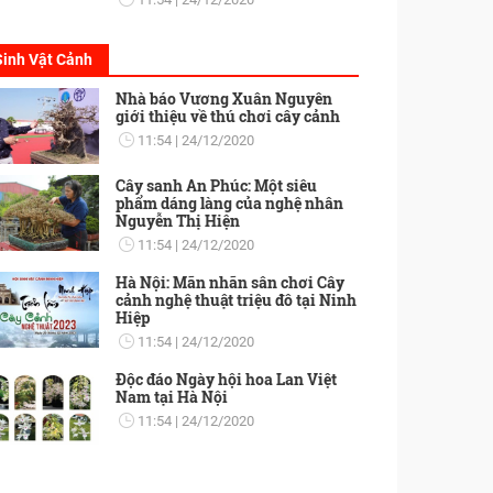
Sinh Vật Cảnh
Nhà báo Vương Xuân Nguyên
giới thiệu về thú chơi cây cảnh
11:54
24/12/2020
Cây sanh An Phúc: Một siêu
phẩm dáng làng của nghệ nhân
Nguyễn Thị Hiện
11:54
24/12/2020
Hà Nội: Mãn nhãn sân chơi Cây
cảnh nghệ thuật triệu đô tại Ninh
Hiệp
11:54
24/12/2020
Độc đáo Ngày hội hoa Lan Việt
Nam tại Hà Nội
11:54
24/12/2020