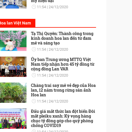
mỹ hiện đại
11:54
24/12/2020
Hoa lan Việt Nam
Tạ Thị Quyên: Thành công trong
kinh doanh hoa lan đến từ đam
mê và sáng tạo
11:54
24/12/2020
Ủy ban Trung ương MTTQ Việt
Nam tiếp nhận hơn 45 tỷ đồng từ
cộng đồng Lan VAR
11:54
24/12/2020
Chàng trai say mê vẻ đẹp của Hoa
lan, 12 năm trong rừng săn ảnh
Hoa lan
11:54
24/12/2020
Đấu giá mắt thức lan đột biến Đôi
mắt pleiku xanh: Kỳ vọng hàng
chục tỷ đồng góp cho quỹ phòng
chống COVID19
11:54
24/12/2020