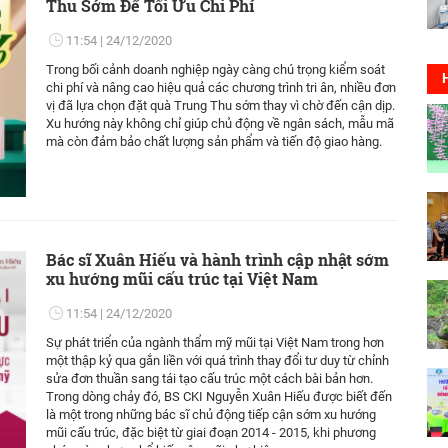
Thu Sớm Để Tối Ưu Chi Phí
11:54
24/12/2020
Trong bối cảnh doanh nghiệp ngày càng chú trọng kiểm soát
chi phí và nâng cao hiệu quả các chương trình tri ân, nhiều đơn
vị đã lựa chọn đặt quà Trung Thu sớm thay vì chờ đến cận dịp.
Xu hướng này không chỉ giúp chủ động về ngân sách, mẫu mã
mà còn đảm bảo chất lượng sản phẩm và tiến độ giao hàng.
Bác sĩ Xuân Hiếu và hành trình cập nhật sớm
xu hướng mũi cấu trúc tại Việt Nam
11:54
24/12/2020
Sự phát triển của ngành thẩm mỹ mũi tại Việt Nam trong hơn
một thập kỷ qua gắn liền với quá trình thay đổi tư duy từ chỉnh
sửa đơn thuần sang tái tạo cấu trúc một cách bài bản hơn.
Trong dòng chảy đó, BS CKI Nguyễn Xuân Hiếu được biết đến
là một trong những bác sĩ chủ động tiếp cận sớm xu hướng
mũi cấu trúc, đặc biệt từ giai đoạn 2014 - 2015, khi phương