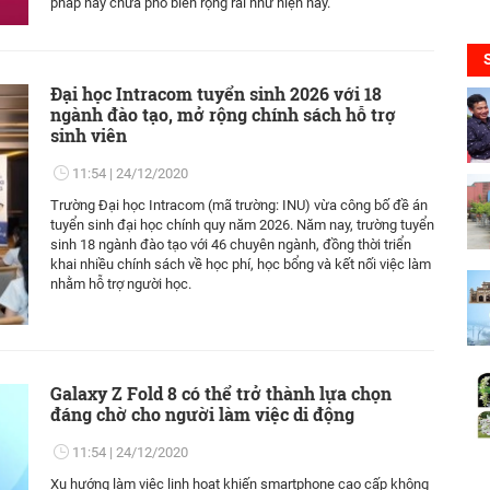
pháp này chưa phổ biến rộng rãi như hiện nay.
Đại học Intracom tuyển sinh 2026 với 18
ngành đào tạo, mở rộng chính sách hỗ trợ
sinh viên
11:54
24/12/2020
Trường Đại học Intracom (mã trường: INU) vừa công bố đề án
tuyển sinh đại học chính quy năm 2026. Năm nay, trường tuyển
sinh 18 ngành đào tạo với 46 chuyên ngành, đồng thời triển
khai nhiều chính sách về học phí, học bổng và kết nối việc làm
nhằm hỗ trợ người học.
Galaxy Z Fold 8 có thể trở thành lựa chọn
đáng chờ cho người làm việc di động
11:54
24/12/2020
Xu hướng làm việc linh hoạt khiến smartphone cao cấp không