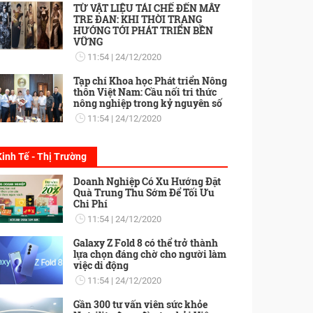
TỪ VẬT LIỆU TÁI CHẾ ĐẾN MÂY
TRE ĐAN: KHI THỜI TRANG
HƯỚNG TỚI PHÁT TRIỂN BỀN
VỮNG
11:54
24/12/2020
Tạp chí Khoa học Phát triển Nông
thôn Việt Nam: Cầu nối tri thức
nông nghiệp trong kỷ nguyên số
11:54
24/12/2020
Kinh Tế - Thị Trường
Doanh Nghiệp Có Xu Hướng Đặt
Quà Trung Thu Sớm Để Tối Ưu
Chi Phí
11:54
24/12/2020
Galaxy Z Fold 8 có thể trở thành
lựa chọn đáng chờ cho người làm
việc di động
11:54
24/12/2020
Gần 300 tư vấn viên sức khỏe