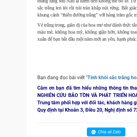
thung lũng Mu Náu là điểm đến không thể bỏ lỡ. T
sắc trắng len lỏi rồi trải tràn khắp núi rừng. Bấ
khung cảnh “thiên đường trắng” với hàng trăm gốc m
Vẻ trắng trong, giản dị của hoa mơ như đánh thức
màu mè, không hoa mỹ, không giận hờn, không toan
xuân để bạn bắt đầu một năm mới an yên, hạnh phúc
Bạn đang đọc bài viết
"Tinh khôi sắc trắng h
Cảm ơn bạn đã tìm hiểu những thông tin th
NGHIÊN CỨU BẢO TỒN VÀ PHÁT TRIỂN HO
Trung tâm phối hợp với đối tác, khách hàng g
Quy định tại Khoản 3, Điều 20, Nghị định số
Chia sẻ Zalo