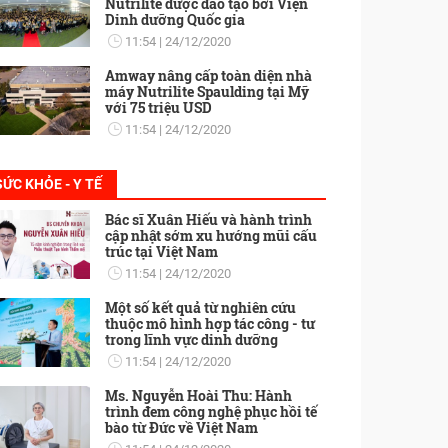
Nutrilite được đào tạo bởi Viện
Dinh dưỡng Quốc gia
11:54
24/12/2020
Amway nâng cấp toàn diện nhà
máy Nutrilite Spaulding tại Mỹ
với 75 triệu USD
11:54
24/12/2020
SỨC KHỎE - Y TẾ
Bác sĩ Xuân Hiếu và hành trình
cập nhật sớm xu hướng mũi cấu
trúc tại Việt Nam
11:54
24/12/2020
Một số kết quả từ nghiên cứu
thuộc mô hình hợp tác công - tư
trong lĩnh vực dinh dưỡng
11:54
24/12/2020
Ms. Nguyễn Hoài Thu: Hành
trình đem công nghệ phục hồi tế
bào từ Đức về Việt Nam