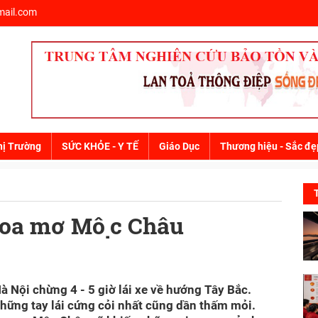
ail.com
hị Trường
SỨC KHỎE - Y TẾ
Giáo Dục
Thương hiệu - Sắc đẹ
 hoa mơ Mộc Châu
Nội chừng 4 - 5 giờ lái xe về hướng Tây Bắc.
̃ng tay lái cứng cỏi nhất cũng dần thấm mỏi.