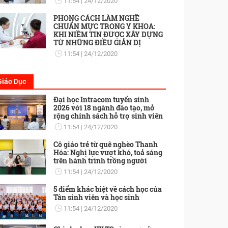
11:54
24/12/2020
PHONG CÁCH LÀM NGHỀ
CHUẨN MỰC TRONG Y KHOA:
KHI NIỀM TIN ĐƯỢC XÂY DỰNG
TỪ NHỮNG ĐIỀU GIẢN DỊ
11:54
24/12/2020
Giáo Dục
Đại học Intracom tuyển sinh
2026 với 18 ngành đào tạo, mở
rộng chính sách hỗ trợ sinh viên
11:54
24/12/2020
Cô giáo trẻ từ quê nghèo Thanh
Hóa: Nghị lực vượt khó, toả sáng
trên hành trình trồng người
11:54
24/12/2020
5 điểm khác biệt về cách học của
Tân sinh viên và học sinh
11:54
24/12/2020