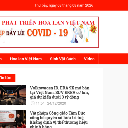
Thứ bảy, ngày 08 tháng 08 năm 2026
p
Hoa lan Việt Nam
Sinh Vật Cảnh
Video
Tin tức
Volkswagen ID. ERA 9X mở bán
tại Việt Nam: SUV EREV cỡ lớn,
giá dự kiến dưới 3 tỷ đồng
11:54
24/12/2020
Vật phẩm Công giáo Tâm Đức
công bố quyền sở hữu trí tuệ,
khẳng định vị thế thương hiệu
chính hãng