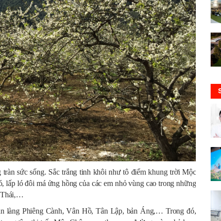
ràn sức sống. Sắc trắng tinh khôi như tô điểm khung trời Mộc
, lấp ló đôi má ửng hồng của các em nhỏ vùng cao trong những
i Thái,…
 bản làng Phiêng Cành, Vân Hồ, Tân Lập, bản Áng,… Trong đó,