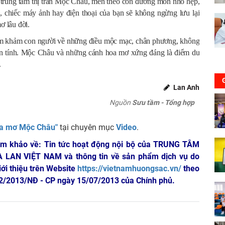
ừ trung tâm thị trấn Mộc Châu, men theo con đường mòn nhỏ hẹp,
t giác, chiếc máy ảnh hay điện thoại của bạn sẽ không ngừng lưu lại
ơ lâu đời.
 tâm khảm con người về những điều mộc mạc, chân phương, không
 tính. Mộc Châu và những cánh hoa mơ xứng đáng là điểm du
.
Lan Anh
Nguồn
Sưu tầm - Tổng hợp
oa mơ Mộc Châu"
tại chuyên mục
Video
.
am khảo về: Tin tức hoạt động nội bộ của TRUNG TÂM
A LAN VIỆT NAM
và thông tin về sản phẩm dịch vụ do
iới thiệu trên Website
https://vietnamhuongsac.vn/
theo
 72/2013/NĐ - CP ngày 15/07/2013 của Chính phủ.