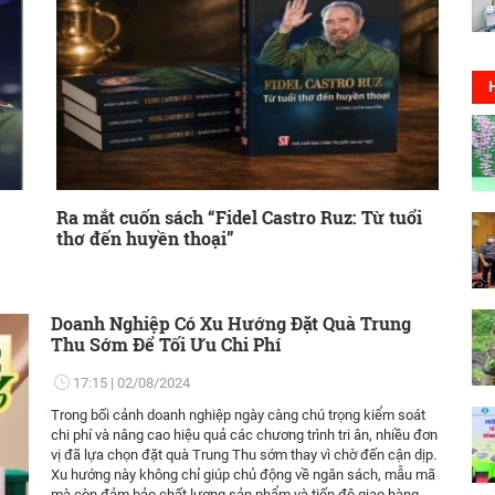
Ra mắt cuốn sách “Fidel Castro Ruz: Từ tuổi
thơ đến huyền thoại”
Doanh Nghiệp Có Xu Hướng Đặt Quà Trung
Thu Sớm Để Tối Ưu Chi Phí
17:15
02/08/2024
Trong bối cảnh doanh nghiệp ngày càng chú trọng kiểm soát
chi phí và nâng cao hiệu quả các chương trình tri ân, nhiều đơn
vị đã lựa chọn đặt quà Trung Thu sớm thay vì chờ đến cận dịp.
Xu hướng này không chỉ giúp chủ động về ngân sách, mẫu mã
mà còn đảm bảo chất lượng sản phẩm và tiến độ giao hàng.