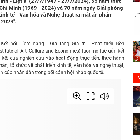
nh - Liệt sĩ (27/7/1947 - 27/7/2024), 55 năm thực
ồ Chí Minh (1969 - 2024) và 70 năm ngày Giải phóng
inh tế - Văn hóa và Nghệ thuật ra mắt ấn phẩm
 2024".
ết nối Tiềm năng - Gia tăng Giá trị - Phát triển Bền
stitute of Art, Culture and Economics) luôn nỗ lực gắn kết
 kết quả nghiên cứu vào hoạt động thực tiễn, thực hành
ân, tổ chức về phát triển kinh tế, văn hóa và nghệ thuật,
hần của nhân dân trong bối cảnh hội nhập quốc tế.