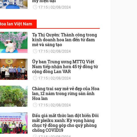
mỹ hiện đại
17:15
02/08/2024
Hoa lan Việt Nam
Tạ Thị Quyên: Thành công trong
kinh doanh hoa lan đến từ đam
mê và sáng tạo
17:15
02/08/2024
Ủy ban Trung ương MTTQ Việt
Nam tiếp nhận hơn 45 tỷ đồng từ
cộng đồng Lan VAR
17:15
02/08/2024
Chàng trai say mê vẻ đẹp của Hoa
lan, 12 năm trong rừng săn ảnh
Hoa lan
17:15
02/08/2024
Đấu giá mắt thức lan đột biến Đôi
mắt pleiku xanh: Kỳ vọng hàng
chục tỷ đồng góp cho quỹ phòng
chống COVID19
17:15
02/08/2024