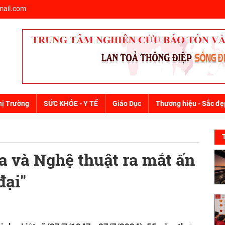
ail.com
hị Trường
SỨC KHỎE - Y TẾ
Giáo Dục
Thương hiệu - Sắc đẹ
a và Nghệ thuật ra mắt ấn
đại"