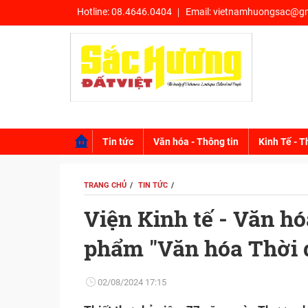
Hotline:
08.4646.0404
Email:
vietnamhuongsac@gm
Tin tức
Văn hóa - Thông tin
Kinh Tế - T
TRANG CHỦ
TIN TỨC
Viện Kinh tế - Văn hó
phẩm "Văn hóa Thời 
02/08/2024 17:15