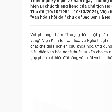
Thiết thực kỷ niệm 77 năm ngày Thương bi
hiện Di chúc thiêng liêng của Chủ tịch H
Thủ đô (10/10/1954 - 10/10/2024), Viện K
"Văn hóa Thời đại" chủ đề "Sắc Sen Hà Nội
Với phương châm "Thượng tôn Luật pháp - K
vững", Viện Kinh tế - văn hóa và Nghệ thuật (In
chặt chẽ giữa nghiên cứu khoa học, ứng dụng
biểu diễn văn hóa nghệ thuật; tư vấn cho cá nh
góp phần cải thiện đời sống vật chất và tinh t