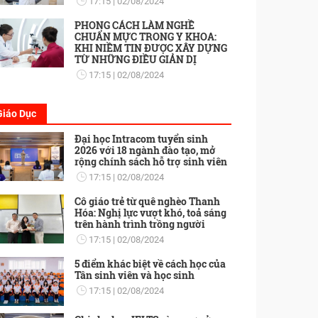
17:15
02/08/2024
PHONG CÁCH LÀM NGHỀ
CHUẨN MỰC TRONG Y KHOA:
KHI NIỀM TIN ĐƯỢC XÂY DỰNG
TỪ NHỮNG ĐIỀU GIẢN DỊ
17:15
02/08/2024
Giáo Dục
Đại học Intracom tuyển sinh
2026 với 18 ngành đào tạo, mở
rộng chính sách hỗ trợ sinh viên
17:15
02/08/2024
Cô giáo trẻ từ quê nghèo Thanh
Hóa: Nghị lực vượt khó, toả sáng
trên hành trình trồng người
17:15
02/08/2024
5 điểm khác biệt về cách học của
Tân sinh viên và học sinh
17:15
02/08/2024