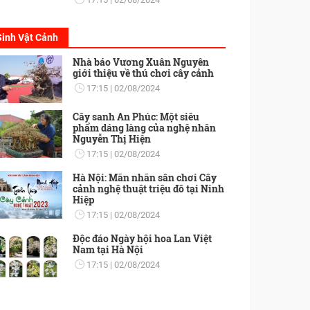
Sinh Vật Cảnh
Nhà báo Vương Xuân Nguyên
giới thiệu về thú chơi cây cảnh
17:15
02/08/2024
Cây sanh An Phúc: Một siêu
phẩm dáng làng của nghệ nhân
Nguyễn Thị Hiện
17:15
02/08/2024
Hà Nội: Mãn nhãn sân chơi Cây
cảnh nghệ thuật triệu đô tại Ninh
Hiệp
17:15
02/08/2024
Độc đáo Ngày hội hoa Lan Việt
Nam tại Hà Nội
17:15
02/08/2024