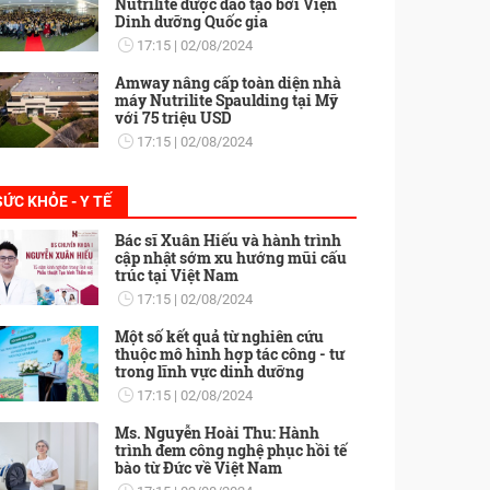
Nutrilite được đào tạo bởi Viện
Dinh dưỡng Quốc gia
17:15
02/08/2024
Amway nâng cấp toàn diện nhà
máy Nutrilite Spaulding tại Mỹ
với 75 triệu USD
17:15
02/08/2024
SỨC KHỎE - Y TẾ
Bác sĩ Xuân Hiếu và hành trình
cập nhật sớm xu hướng mũi cấu
trúc tại Việt Nam
17:15
02/08/2024
Một số kết quả từ nghiên cứu
thuộc mô hình hợp tác công - tư
trong lĩnh vực dinh dưỡng
17:15
02/08/2024
Ms. Nguyễn Hoài Thu: Hành
trình đem công nghệ phục hồi tế
bào từ Đức về Việt Nam