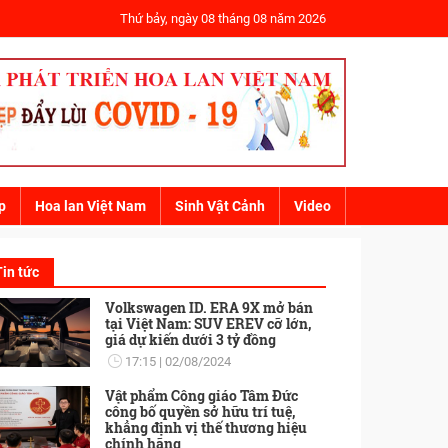
Thứ bảy, ngày 08 tháng 08 năm 2026
p
Hoa lan Việt Nam
Sinh Vật Cảnh
Video
Tin tức
Volkswagen ID. ERA 9X mở bán
tại Việt Nam: SUV EREV cỡ lớn,
giá dự kiến dưới 3 tỷ đồng
17:15
02/08/2024
Vật phẩm Công giáo Tâm Đức
công bố quyền sở hữu trí tuệ,
khẳng định vị thế thương hiệu
chính hãng