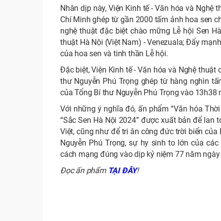
Nhân dịp này, Viện Kinh tế - Văn hóa và Nghệ 
Chí Minh ghép từ gần 2000 tấm ảnh hoa sen ch
nghệ thuật đặc biệt chào mững Lễ hội Sen Hà
thuật Hà Nội (Việt Nam) - Venezuala; Đẩy mạnh v
của hoa sen và tinh thần Lễ hội.
Đặc biệt, Viện Kinh tế - Văn hóa và Nghệ thuậ
thư Nguyễn Phú Trọng ghép từ hàng nghìn tấm
của Tổng Bí thư Nguyễn Phú Trọng vào 13h38 
Với những ý nghĩa đó, ấn phẩm “Văn hóa Thời đ
“Sắc Sen Hà Nội 2024” được xuất bản để lan tỏ
Việt, cũng như để tri ân công đức trời biển củ
Nguyễn Phú Trọng, sự hy sinh to lớn của các a
cách mạng đúng vào dịp kỷ niệm 77 năm ngày T
Đọc ấn phẩm
TẠI ĐÂY
!