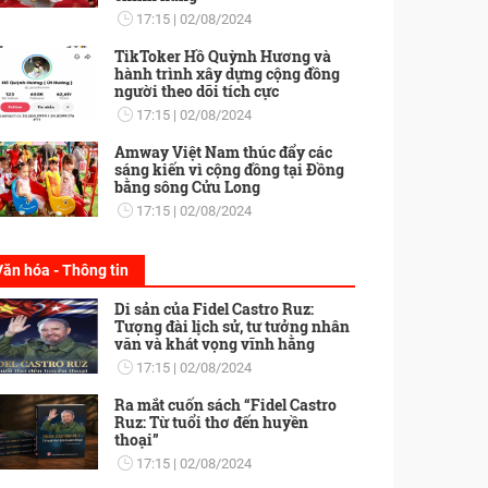
17:15
02/08/2024
TikToker Hồ Quỳnh Hương và
hành trình xây dựng cộng đồng
người theo dõi tích cực
17:15
02/08/2024
Amway Việt Nam thúc đẩy các
sáng kiến vì cộng đồng tại Đồng
bằng sông Cửu Long
17:15
02/08/2024
Văn hóa - Thông tin
Di sản của Fidel Castro Ruz:
Tượng đài lịch sử, tư tưởng nhân
văn và khát vọng vĩnh hằng
17:15
02/08/2024
Ra mắt cuốn sách “Fidel Castro
Ruz: Từ tuổi thơ đến huyền
thoại”
17:15
02/08/2024