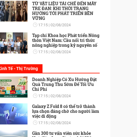
TỪ VẬT LIỆU TÁI CHẾ ĐẾN MÂY
TRE ĐAN: KHI THỜI TRANG
HƯỚNG TỚI PHÁT TRIỂN BỀN
VỮNG
17:15
02/08/2024
Tạp chí Khoa học Phát triển Nông
thôn Việt Nam: Cầu nối tri thức
nông nghiệp trong kỷ nguyên số
17:15
02/08/2024
Kinh Tế - Thị Trường
Doanh Nghiệp Có Xu Hướng Đặt
Quà Trung Thu Sớm Để Tối Ưu
Chi Phí
17:15
02/08/2024
Galaxy Z Fold 8 có thể trở thành
lựa chọn đáng chờ cho người làm
việc di động
17:15
02/08/2024
Gần 300 tư vấn viên sức khỏe