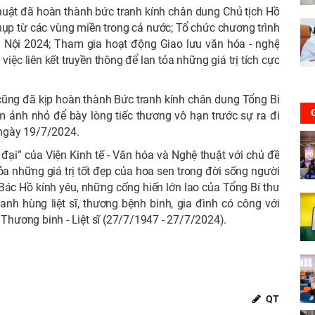
thuật đã hoàn thành bức tranh kính chân dung Chủ tịch Hồ
ụp từ các vùng miền trong cả nước; Tổ chức chương trình
 Nội 2024; Tham gia hoạt động Giao lưu văn hóa - nghệ
iệc liên kết truyền thông để lan tỏa những giá trị tích cực
t cũng đã kịp hoàn thành Bức tranh kính chân dung Tổng Bí
 ảnh nhỏ để bày lòng tiếc thương vô hạn trước sự ra đi
ngày 19/7/2024.
ại” của Viện Kinh tế - Văn hóa và Nghệ thuật với chủ đề
a những giá trị tốt đẹp của hoa sen trong đời sống người
a Bác Hồ kính yêu, những cống hiến lớn lao của Tổng Bí thư
nh hùng liệt sĩ, thương bệnh binh, gia đình có công với
hương binh - Liệt sĩ (27/7/1947 - 27/7/2024).
QT