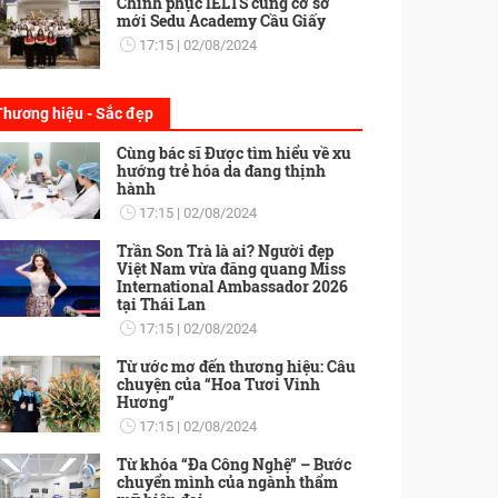
Chinh phục IELTS cùng cơ sở
mới Sedu Academy Cầu Giấy
17:15
02/08/2024
Thương hiệu - Sắc đẹp
Cùng bác sĩ Được tìm hiểu về xu
hướng trẻ hóa da đang thịnh
hành
17:15
02/08/2024
Trần Son Trà là ai? Người đẹp
Việt Nam vừa đăng quang Miss
International Ambassador 2026
tại Thái Lan
17:15
02/08/2024
Từ ước mơ đến thương hiệu: Câu
chuyện của “Hoa Tươi Vinh
Hương”
17:15
02/08/2024
Từ khóa “Đa Công Nghệ” – Bước
chuyển mình của ngành thẩm