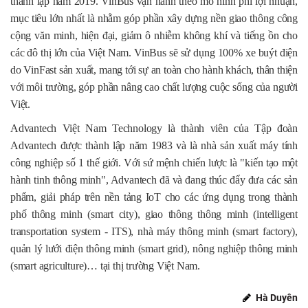
thành lập năm 2019. VinBus vận hành theo mô hình phi lợi nhuận,
mục tiêu lớn nhất là nhằm góp phần xây dựng nền giao thông công
cộng văn minh, hiện đại, giảm ô nhiễm không khí và tiếng ồn cho
các đô thị lớn của Việt Nam. VinBus sẽ sử dụng 100% xe buýt điện
do VinFast sản xuất, mang tới sự an toàn cho hành khách, thân thiện
với môi trường, góp phần nâng cao chất lượng cuộc sống của người
Việt.
Advantech Việt Nam Technology là thành viên của Tập đoàn
Advantech được thành lập năm 1983 và là nhà sản xuất máy tính
công nghiệp số 1 thế giới. Với sứ mệnh chiến lược là "kiến tạo một
hành tinh thông minh", Advantech đã và đang thúc đẩy đưa các sản
phẩm, giải pháp trên nền tảng IoT cho các ứng dụng trong thành
phố thông minh (smart city), giao thông thông minh (intelligent
transportation system - ITS), nhà máy thông minh (smart factory),
quản lý lưới điện thông minh (smart grid), nông nghiệp thông minh
(smart agriculture)… tại thị trường Việt Nam.
Hà Duyên