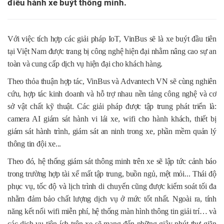
điều hành xe buýt thông minh.
Với việc tích hợp các giải pháp IoT, VinBus sẽ là xe buýt đầu tiên
tại Việt Nam được trang bị công nghệ hiện đại nhằm nâng cao sự an
toàn và cung cấp dịch vụ hiện đại cho khách hàng.
Theo thỏa thuận hợp tác, VinBus và Advantech VN sẽ cùng nghiên
cứu, hợp tác kinh doanh và hỗ trợ nhau nền tảng công nghệ và cơ
sở vật chất kỹ thuật. Các giải pháp được tập trung phát triển là:
camera AI giám sát hành vi lái xe, wifi cho hành khách, thiết bị
giám sát hành trình, giám sát an ninh trong xe, phần mềm quản lý
thông tin đội xe...
Theo đó, hệ thống giám sát thông minh trên xe sẽ lập tức cảnh báo
trong trường hợp tài xế mất tập trung, buồn ngủ, mệt mỏi... Thái độ
phục vụ, tốc độ và lịch trình di chuyển cũng được kiểm soát tối đa
nhằm đảm bảo chất lượng dịch vụ ở mức tốt nhất. Ngoài ra, tính
năng kết nối wifi miễn phí, hệ thống màn hình thông tin giải trí… và
các dịch vụ tiện ích trên xe sẽ mang đến những giây phút thư giãn