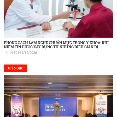
PHONG CÁCH LÀM NGHỀ CHUẨN MỰC TRONG Y KHOA: KHI
NIỀM TIN ĐƯỢC XÂY DỰNG TỪ NHỮNG ĐIỀU GIẢN DỊ
14:50
11/12/2020
Giáo Dục