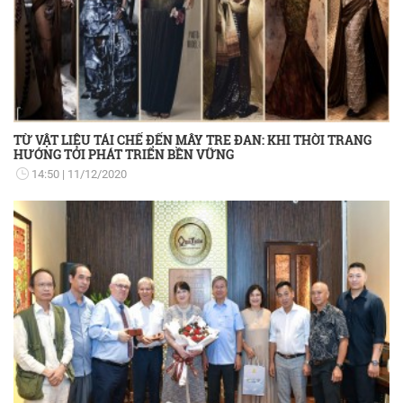
TỪ VẬT LIỆU TÁI CHẾ ĐẾN MÂY TRE ĐAN: KHI THỜI TRANG
HƯỚNG TỚI PHÁT TRIỂN BỀN VỮNG
14:50
11/12/2020