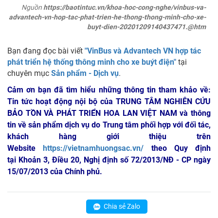
Nguồn
https://baotintuc.vn/khoa-hoc-cong-nghe/vinbus-va-
advantech-vn-hop-tac-phat-trien-he-thong-thong-minh-cho-xe-
buyt-dien-20201209140437471.@htm
Bạn đang đọc bài viết
"VinBus và Advantech VN hợp tác
phát triển hệ thống thông minh cho xe buýt điện"
tại
chuyên mục
Sản phẩm - Dịch vụ
.
Cảm ơn bạn đã tìm hiểu những thông tin tham khảo về:
Tin tức hoạt động nội bộ của TRUNG TÂM NGHIÊN CỨU
BẢO TỒN VÀ PHÁT TRIỂN HOA LAN VIỆT NAM
và thông
tin về sản phẩm dịch vụ do Trung tâm phối hợp với đối tác,
khách hàng giới thiệu trên
Website
https://vietnamhuongsac.vn/
theo Quy định
tại Khoản 3, Điều 20, Nghị định số 72/2013/NĐ - CP ngày
15/07/2013 của Chính phủ.
Chia sẻ Zalo