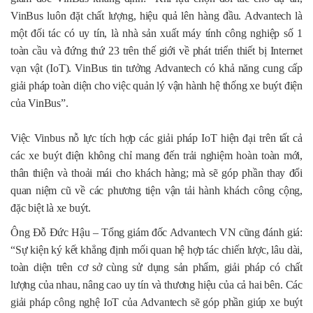
VinBus luôn đặt chất lượng, hiệu quả lên hàng đầu. Advantech là
một đối tác có uy tín, là nhà sản xuất máy tính công nghiệp số 1
toàn cầu và đứng thứ 23 trên thế giới về phát triển thiết bị Internet
vạn vật (IoT). VinBus tin tưởng Advantech có khả năng cung cấp
giải pháp toàn diện cho việc quản lý vận hành hệ thống xe buýt điện
của VinBus”.
Việc Vinbus nỗ lực tích hợp các giải pháp IoT hiện đại trên tất cả
các xe buýt điện không chỉ mang đến trải nghiệm hoàn toàn mới,
thân thiện và thoải mái cho khách hàng; mà sẽ góp phần thay đổi
quan niệm cũ về các phương tiện vận tải hành khách công cộng,
đặc biệt là xe buýt.
Ông Đỗ Đức Hậu – Tổng giám đốc Advantech VN cũng đánh giá:
“Sự kiện ký kết khẳng định mối quan hệ hợp tác chiến lược, lâu dài,
toàn diện trên cơ sở cùng sử dụng sản phẩm, giải pháp có chất
lượng của nhau, nâng cao uy tín và thương hiệu của cả hai bên. Các
giải pháp công nghệ IoT của Advantech sẽ góp phần giúp xe buýt