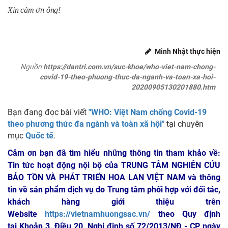
Xin cảm ơn ông!
Minh Nhật thực hiện
Nguồn
https://dantri.com.vn/suc-khoe/who-viet-nam-chong-
covid-19-theo-phuong-thuc-da-nganh-va-toan-xa-hoi-
20200905130201880.htm
Bạn đang đọc bài viết
"WHO: Việt Nam chống Covid-19
theo phương thức đa ngành và toàn xã hội"
tại chuyên
mục
Quốc tế
.
Cảm ơn bạn đã tìm hiểu những thông tin tham khảo về:
Tin tức hoạt động nội bộ của TRUNG TÂM NGHIÊN CỨU
BẢO TỒN VÀ PHÁT TRIỂN HOA LAN VIỆT NAM
và thông
tin về sản phẩm dịch vụ do Trung tâm phối hợp với đối tác,
khách hàng giới thiệu trên
Website
https://vietnamhuongsac.vn/
theo Quy định
tại Khoản 3, Điều 20, Nghị định số 72/2013/NĐ - CP ngày