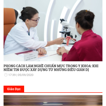
PHONG CÁCH LÀM NGHỀ CHUẨN MỰC TRONG Y KHOA: KHI
NIỀM TIN ĐƯỢC XÂY DỰNG TỪ NHỮNG ĐIỀU GIẢN DỊ
17:39
05/09/2020
Giáo Dục