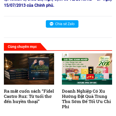
15/07/2013 của Chính phủ.
Chia sẻ Zalo
Cùng chuyên mục
Ra mắt cuốn sách “Fidel
Doanh Nghiệp Có Xu
Castro Ruz: Từ tuổi thơ
Hướng Đặt Quà Trung
đến huyền thoại”
Thu Sớm Để Tối Ưu Chi
Phí