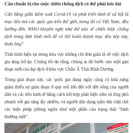
Cần chuẩn bị cho cuộc chiến chống dịch có thể phải kéo dài
Cân bằng giữa kiểm soát Covid-19 và phát triển kinh tế xã hội là
mục tiêu mà các quốc gia trên thế giới, trong đó có Việt Nam, đều
hướng đến. WHO khuyến nghị như thế nào về chiến lược chống
dịch trong tình hình mới để có thể hoàn thành mục tiêu kép này,
thưa ông?
Tình hình hiện tại trong khu vực không chỉ đơn giản là về việc dịch
gia tăng trở lại. Chúng tôi tin rằng, chúng ta đã bước vào một giai
đoạn mới của đại dịch ở khu vực Châu Á Thái Bình Dương.
Trong giai đoạn này, các quốc gia đang ngày càng có khả năng
giảm thiểu sự gián đoạn ở quy mô lớn đối với đời sống của người
dân và các nền kinh tế bằng cách kết hợp phát hiện sớm và ứng phó
nhanh với gia tăng lây nhiễm, và người dân đang tuân thủ chặt chẽ
các biện pháp phòng ngừa như một phần của trạng thái “bình
thường mới”.