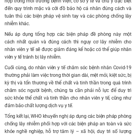
hợp trong môi trường bệnh viện, cơ sở y tế và chú ý đặc biệt
đến quy trình mặc và cởi đồ bảo hộ cá nhân đúng cách và
tuân thủ các biện pháp vệ sinh tay và các phòng chống lây
nhiễm khác.
Nếu áp dụng tổng hợp các biện pháp đề phòng này một
cách nhất quán và đúng cách thì nguy cơ lây nhiễm cho
nhân viên y tế sẽ được giảm đáng kể hoặc có thể giúp nhân
viên y tế tránh bị lây nhiễm.
Cuối cùng, do nhân viên y tế chăm sóc bệnh nhân Covid-19
thường phải làm việc trong thời gian dài, mệt mỏi, kiệt sức, bị
kỳ thị và tổn thương về thể chất và tinh thần trong quá trình
chăm sóc người bệnh, chúng ta cần phải nỗ lực để duy trì
sức khỏe thể chất và tinh thần cho nhân viên y tế, cũng như
đảm bảo chất lượng dịch vụ y tế.
Tổng kết lại, WHO khuyến nghị áp dụng các biện pháp phòng
chống lây nhiễm phối hợp với các biện pháp an toàn và sức
khỏe nghề nghiệp, hỗ trợ tâm lý – xã hội, duy trì số lượng