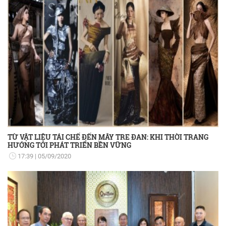
TỪ VẬT LIỆU TÁI CHẾ ĐẾN MÂY TRE ĐAN: KHI THỜI TRANG
HƯỚNG TỚI PHÁT TRIỂN BỀN VỮNG
17:39
05/09/2020