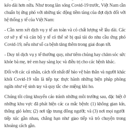
kéo dài hơn nữa. Như trong làn sóng Covid-19 trước, Việt Nam cần
chuẩn bị ứng phó với những tác động tiềm tàng của đợt dịch đối với
hệ thống y tế của Việt Nam:
- Cần xem xét dịch vụ y tế an toàn và có chất lượng về lâu dài. Các
cơ sở y tế và cán bộ y tế có thể sẽ bị quá tải do nhu cầu ứng phó
Covid-19, nếu như số ca bệnh tăng thêm trong giai đoạn tới.
- Duy trì dịch vụ y tế thường quy, như tiêm chủng hay chăm sóc sức
khỏe bà mẹ, trẻ em hay sàng lọc và điều trị cho các bệnh khác.
Đối với các cá nhân, cách tốt nhất để bảo vệ bản thân và người khác
khỏi Covid-19 vẫn là tiếp tục thực hành những biện pháp phòng
ngừa như vệ sinh tay và quy tắc che miệng khi ho.
Chúng tôi cũng khuyến cáo tránh những môi trường sau, đặc biệt ở
những khu vực đã phát hiện các ca mắc bệnh: (1) không gian kín,
thông gió kém; (2) nơi tập trung đông người; và (3) nơi mọi người
tiếp xúc gần nhau, chẳng hạn như giao tiếp và trò chuyện trong
khoảng cách gần.