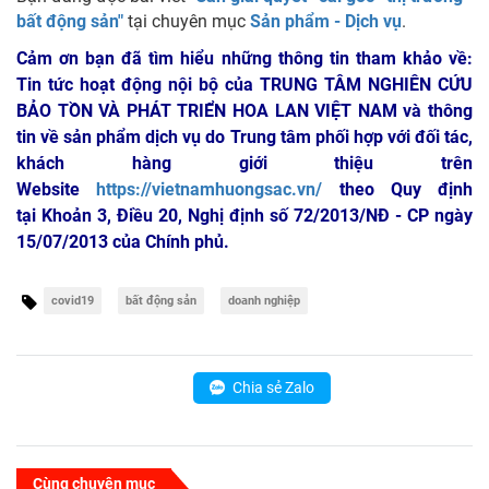
bất động sản"
tại chuyên mục
Sản phẩm - Dịch vụ
.
Cảm ơn bạn đã tìm hiểu những thông tin tham khảo về:
Tin tức hoạt động nội bộ của TRUNG TÂM NGHIÊN CỨU
BẢO TỒN VÀ PHÁT TRIỂN HOA LAN VIỆT NAM
và thông
tin về sản phẩm dịch vụ do Trung tâm phối hợp với đối tác,
khách hàng giới thiệu trên
Website
https://vietnamhuongsac.vn/
theo Quy định
tại Khoản 3, Điều 20, Nghị định số 72/2013/NĐ - CP ngày
15/07/2013 của Chính phủ.
covid19
bất động sản
doanh nghiệp
Chia sẻ Zalo
Cùng chuyên mục