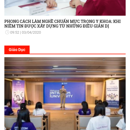
PHONG CÁCH LÀM NGHỀ CHUẨN MỰC TRONG Y KHOA: KHI
NIỀM TIN ĐƯỢC XÂY DỰNG TỪ NHỮNG ĐIỀU GIẢN DỊ
09:52
03/04/2020
Giáo Dục