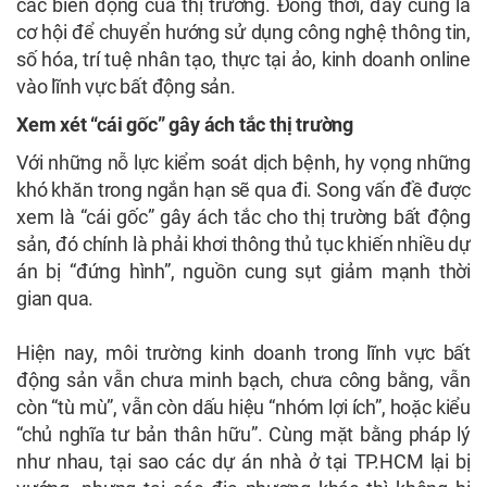
các biến động của thị trường. Đồng thời, đây cũng là
cơ hội để chuyển hướng sử dụng công nghệ thông tin,
số hóa, trí tuệ nhân tạo, thực tại ảo, kinh doanh online
vào lĩnh vực bất động sản.
Xem xét “cái gốc” gây ách tắc thị trường
Với những nỗ lực kiểm soát dịch bệnh, hy vọng những
khó khăn trong ngắn hạn sẽ qua đi. Song vấn đề được
xem là “cái gốc” gây ách tắc cho thị trường bất động
sản, đó chính là phải khơi thông thủ tục khiến nhiều dự
án bị “đứng hình”, nguồn cung sụt giảm mạnh thời
gian qua.
Hiện nay, môi trường kinh doanh trong lĩnh vực bất
động sản vẫn chưa minh bạch, chưa công bằng, vẫn
còn “tù mù”, vẫn còn dấu hiệu “nhóm lợi ích”, hoặc kiểu
“chủ nghĩa tư bản thân hữu”. Cùng mặt bằng pháp lý
như nhau, tại sao các dự án nhà ở tại TP.HCM lại bị