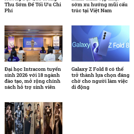
Thu Sớm Để Tối Ưu Chi
sớm xu hướng mũi cấu
Phí
trúc tại Việt Nam
Đại học Intracom tuyển
Galaxy Z Fold 8 có thể
sinh 2026 với 18 ngành
trở thành lựa chọn đáng
đào tạo, mở rộng chính
chờ cho người làm việc
sách hỗ trợ sinh viên
di động