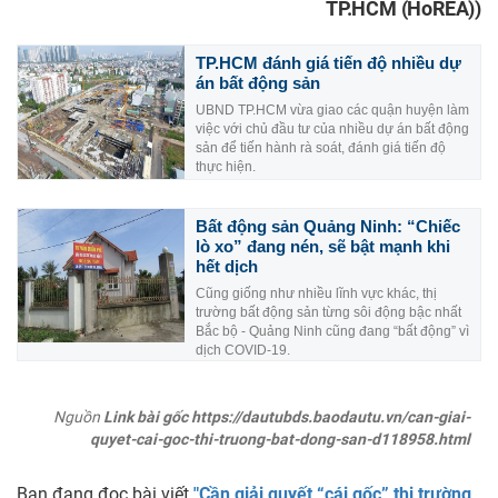
TP.HCM (HoREA))
TP.HCM đánh giá tiến độ nhiều dự
án bất động sản
UBND TP.HCM vừa giao các quận huyện làm
việc với chủ đầu tư của nhiều dự án bất động
sản để tiến hành rà soát, đánh giá tiến độ
thực hiện.
Bất động sản Quảng Ninh: “Chiếc
lò xo” đang nén, sẽ bật mạnh khi
hết dịch
Cũng giống như nhiều lĩnh vực khác, thị
trường bất động sản từng sôi động bậc nhất
Bắc bộ - Quảng Ninh cũng đang “bất động” vì
dịch COVID-19.
Nguồn
Link bài gốc https://dautubds.baodautu.vn/can-giai-
quyet-cai-goc-thi-truong-bat-dong-san-d118958.html
Bạn đang đọc bài viết
"Cần giải quyết “cái gốc” thị trường