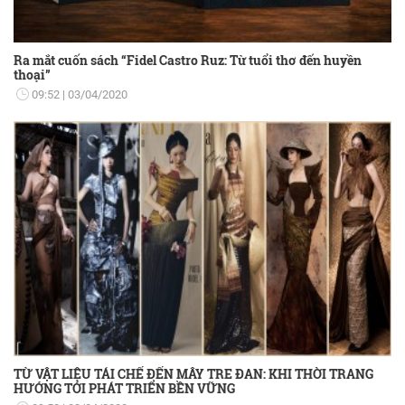
Ra mắt cuốn sách “Fidel Castro Ruz: Từ tuổi thơ đến huyền
thoại”
09:52
03/04/2020
TỪ VẬT LIỆU TÁI CHẾ ĐẾN MÂY TRE ĐAN: KHI THỜI TRANG
HƯỚNG TỚI PHÁT TRIỂN BỀN VỮNG