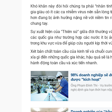
Khó khăn này đòi hỏi chúng ta phải “nhân tí
gia giàu có ít các ca nhiễm virus nên sẵn lòng 
hơn đang bị ảnh hưởng nặng nề với niềm tin r
chung tay.
Sự xuất hiện của "Thiên sứ" giữa đời thường v
các quốc gia như trường hợp các nước ít bị 
trong khu vực vừa để giúp cứu người kịp thời v
Xét bản chất toàn cầu của kinh tế và chuỗi c
xỉa gì đến những quốc gia khác, hậu quả sẽ là
hành động toàn cầu và xúc tiến nhanh.
98% doanh nghiệp sẽ đư
được "kích hoạt"
Ông Phạm Đình Thi - Vụ trưởng
nghị định gia hạn thời hạn nộp
Doanh nghiệp của “bầu