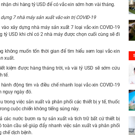
 nhận chi hàng tỷ USD để có vắc-xin sớm hơn vài tháng.
y dựng 7 nhà máy sản xuất vắc-xin trị COVID-19
n vào xây dựng nhà máy sản xuất 7 loại vắc-xin COVID-19
g tỷ USD khi chỉ có 2 nhà máy được chọn cuối cùng sẽ đi
ông không muốn tốn thời gian để tìm hiểu xem loại vắc-xin
n xuất.
iết kiệm được hàng tháng trời, và vài tỷ USD sẽ sớm cứu
h tế.
 hành động tìm và điều chế nhanh loại vắc-xin COVID-19
m nguy ngày đó.
 trong việc sản xuất và phân phối các thiết bị y tế, thuốc
 trong cuộc chiến không tiếng súng này.
 các nước bươn ra tự sản xuất và tích trữ bất cứ thiết bị
 toàn cầu sẽ giúp đẩy nhanh việc sản xuất và phân phối
g chế dịch bệnh.