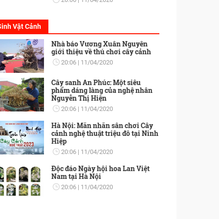
Sinh Vật Cảnh
Nhà báo Vương Xuân Nguyên
giới thiệu về thú chơi cây cảnh
20:06
11/04/2020
Cây sanh An Phúc: Một siêu
phẩm dáng làng của nghệ nhân
Nguyễn Thị Hiện
20:06
11/04/2020
Hà Nội: Mãn nhãn sân chơi Cây
cảnh nghệ thuật triệu đô tại Ninh
Hiệp
20:06
11/04/2020
Độc đáo Ngày hội hoa Lan Việt
Nam tại Hà Nội
20:06
11/04/2020