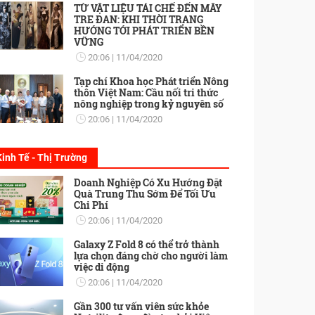
TỪ VẬT LIỆU TÁI CHẾ ĐẾN MÂY
TRE ĐAN: KHI THỜI TRANG
HƯỚNG TỚI PHÁT TRIỂN BỀN
VỮNG
20:06
11/04/2020
Tạp chí Khoa học Phát triển Nông
thôn Việt Nam: Cầu nối tri thức
nông nghiệp trong kỷ nguyên số
20:06
11/04/2020
Kinh Tế - Thị Trường
Doanh Nghiệp Có Xu Hướng Đặt
Quà Trung Thu Sớm Để Tối Ưu
Chi Phí
20:06
11/04/2020
Galaxy Z Fold 8 có thể trở thành
lựa chọn đáng chờ cho người làm
việc di động
20:06
11/04/2020
Gần 300 tư vấn viên sức khỏe