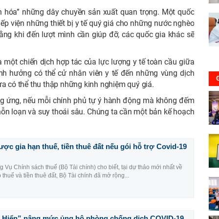
nh hóa” những dây chuyền sản xuất quan trọng. Một quốc
tiếp viện những thiết bị y tế quý giá cho những nước nghèo
ằng khi đến lượt mình cần giúp đỡ, các quốc gia khác sẽ
à một chiến dịch hợp tác của lực lượng y tế toàn cầu giữa
ảnh hưởng có thể cử nhân viên y tế đến những vùng dịch
ừa có thể thu thập những kinh nghiệm quý giá.
ung ứng, nếu mỗi chính phủ tự ý hành động mà không đếm
 hỗn loạn và suy thoái sâu. Chúng ta cần một bản kế hoạch
ợc gia hạn thuế, tiền thuê đất nếu gói hỗ trợ Covid-19
 Vụ Chính sách thuế (Bộ Tài chính) cho biết, tại dự thảo mới nhất về
 thuế và tiền thuê đất, Bộ Tài chính đã mở rộng...
 Hiển” nâng mức ủng hộ phòng chống dịch COVID-19