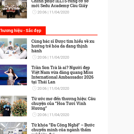
Chinh phục IELTS cùng cơ sở
mới Sedu Academy Cầu Giấy
20:06
11/04/2020
Thương hiệu - Sắc đẹp
Cùng bác sĩ Được tìm hiểu về xu
hướng trẻ hóa da đang thịnh
hành
20:06
11/04/2020
Trần Son Trà là ai? Người đẹp
Việt Nam vừa đăng quang Miss
International Ambassador 2026
tại Thái Lan
20:06
11/04/2020
Từ ước mơ đến thương hiệu: Câu
chuyện của “Hoa Tươi Vinh
Hương”
20:06
11/04/2020
Từ khóa “Đa Công Nghệ” – Bước
chuyển mình của ngành thẩm