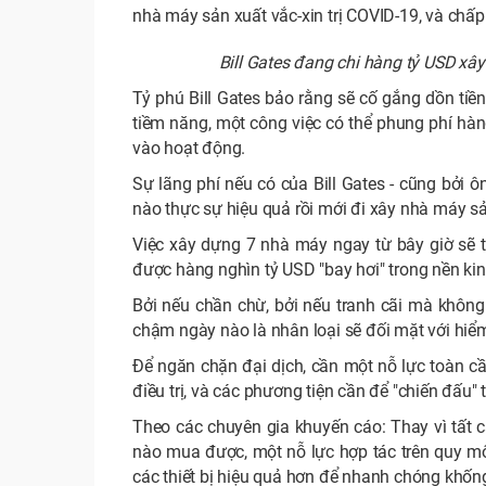
nhà máy sản xuất vắc-xin trị COVID-19, và chấp
Bill Gates đang chi hàng tỷ USD xâ
Tỷ phú Bill Gates bảo rằng sẽ cố gắng dồn tiề
tiềm năng, một công việc có thể phung phí hàn
vào hoạt động.
Sự lãng phí nếu có của Bill Gates - cũng bởi 
nào thực sự hiệu quả rồi mới đi xây nhà máy sả
Việc xây dựng 7 nhà máy ngay từ bây giờ sẽ t
được hàng nghìn tỷ USD "bay hơi" trong nền kin
Bởi nếu chần chừ, bởi nếu tranh cãi mà không
chậm ngày nào là nhân loại sẽ đối mặt với hiể
Để ngăn chặn đại dịch, cần một nỗ lực toàn cầu
điều trị, và các phương tiện cần để "chiến đấu"
Theo các chuyên gia khuyến cáo: Thay vì tất cả
nào mua được, một nỗ lực hợp tác trên quy mô
các thiết bị hiệu quả hơn để nhanh chóng khốn