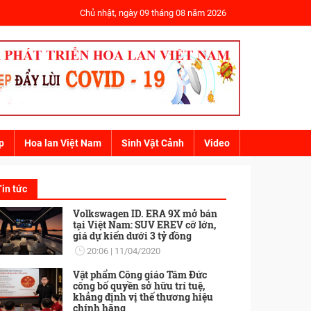
Chủ nhật, ngày 09 tháng 08 năm 2026
p
Hoa lan Việt Nam
Sinh Vật Cảnh
Video
Tin tức
Volkswagen ID. ERA 9X mở bán
tại Việt Nam: SUV EREV cỡ lớn,
giá dự kiến dưới 3 tỷ đồng
20:06
11/04/2020
Vật phẩm Công giáo Tâm Đức
công bố quyền sở hữu trí tuệ,
khẳng định vị thế thương hiệu
chính hãng