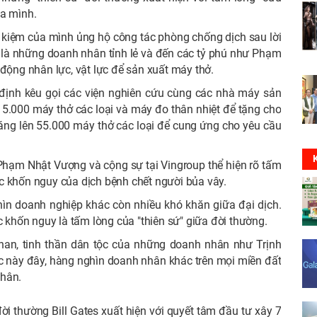
ủa mình.
 kiệm của mình ủng hộ công tác phòng chống dịch sau lời
đó là những doanh nhân tỉnh lẻ và đến các tỷ phú như Phạm
ng nhân lực, vật lực để sản xuất máy thở.
định kêu gọi các viện nghiên cứu cùng các nhà máy sản
 5.000 máy thở các loại và máy đo thân nhiệt để tặng cho
háng lên 55.000 máy thở các loại để cung ứng cho yêu cầu
Phạm Nhật Vượng và cộng sự tại Vingroup thể hiện rõ tấm
c khốn nguy của dịch bệnh chết người bủa vây.
ìn doanh nghiệp khác còn nhiều khó khăn giữa đại dịch.
c khốn nguy là tấm lòng của "thiên sứ" giữa đời thường.
nan, tinh thần dân tộc của những doanh nhân như Trịnh
 này đây, hàng nghìn doanh nhân khác trên mọi miền đất
nhân.
đời thường Bill Gates xuất hiện với quyết tâm đầu tư xây 7