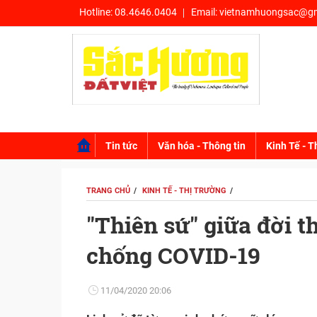
Hotline:
08.4646.0404
Email:
vietnamhuongsac@gm
Tin tức
Văn hóa - Thông tin
Kinh Tế - T
TRANG CHỦ
KINH TẾ - THỊ TRƯỜNG
"Thiên sứ" giữa đời 
chống COVID-19
11/04/2020 20:06