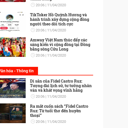
20:06
11/04/2020
TikToker Hồ Quỳnh Hương và
hành trình xây dựng cộng đồng
người theo dõi tích cực
20:06
11/04/2020
Amway Việt Nam thúc đẩy các
sáng kiến vì cộng đồng tại Đồng
bằng sông Cửu Long
20:06
11/04/2020
Văn hóa - Thông tin
Di sản của Fidel Castro Ruz:
Tượng đài lịch sử, tư tưởng nhân
văn và khát vọng vĩnh hằng
20:06
11/04/2020
Ra mắt cuốn sách “Fidel Castro
Ruz: Từ tuổi thơ đến huyền
thoại”
20:06
11/04/2020