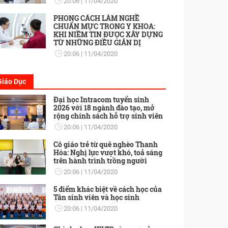
20:06
11/04/2020
PHONG CÁCH LÀM NGHỀ
CHUẨN MỰC TRONG Y KHOA:
KHI NIỀM TIN ĐƯỢC XÂY DỰNG
TỪ NHỮNG ĐIỀU GIẢN DỊ
20:06
11/04/2020
Giáo Dục
Đại học Intracom tuyển sinh
2026 với 18 ngành đào tạo, mở
rộng chính sách hỗ trợ sinh viên
20:06
11/04/2020
Cô giáo trẻ từ quê nghèo Thanh
Hóa: Nghị lực vượt khó, toả sáng
trên hành trình trồng người
20:06
11/04/2020
5 điểm khác biệt về cách học của
Tân sinh viên và học sinh
20:06
11/04/2020