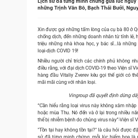
Lịch sử đã từng minh chứng gữa lúc nguy
những Trịnh Văn Bô, Bạch Thái Bưởi, Nguyễ
Xin được gọi những tấm lòng của cụ bà 80 ở 
chống dịch, đến những doanh nhân từ tỉnh lẻ, 
triệu những nhà khoa học, y bác sĩ…là những
loại-dịch COVID 19!
Nhiều người chỉ trích các chính phủ không 
điều rằng, với đại dịch COVID-19 theo Viện sĩ 
hàng đầu Vitaliy Zverev kêu gọi thế giới có t
mãi mãi cùng với nhân loại.
Vingroup đã quyết định dừng dây
“Cần hiểu rằng loại virus này không xâm nhập 
hoặc mùa Thu. Nó đến và ở lại trong nhiều năm
thể bị nhiễm bệnh do chủng virus này”-Viện sĩ Vi
"Tồn tại hay không tồn tại?" là câu hỏi được đ
sử đã từng minh chứng, mỗi lúc hiểm họa là n