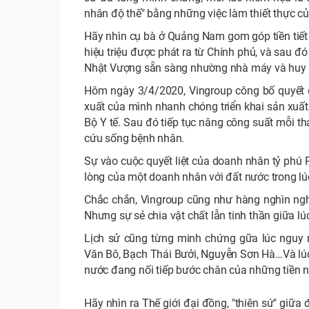
nhân độ thế" bằng những việc làm thiết thực c
Hãy nhìn cụ bà ở Quảng Nam gom góp tiền tiết
hiệu triệu được phát ra từ Chính phủ, và sau 
Nhật Vượng sẵn sàng nhường nhà máy và huy độ
Hôm ngày 3/4/2020, Vingroup công bố quyết 
xuất của mình nhanh chóng triển khai sản xuất
Bộ Y tế. Sau đó tiếp tục nâng công suất mỗi t
cứu sống bệnh nhân.
Sự vào cuộc quyết liệt của doanh nhân tỷ phú 
lòng của một doanh nhân với đất nước trong lú
Chắc chắn, Vingroup cũng như hàng nghìn ngh
Nhưng sự sẻ chia vật chất lẫn tinh thần giữa lú
Lịch sử cũng từng minh chứng gữa lúc nguy 
Văn Bô, Bạch Thái Bưởi, Nguyễn Sơn Hà…Và lúc
nước đang nối tiếp bước chân của những tiền 
Hãy nhìn ra Thế giới đại đồng, "thiên sứ" giữa 