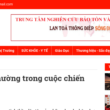
ail.com
hị Trường
SỨC KHỎE - Y TẾ
Giáo Dục
Thương hiệu - Sắc đẹ
thường trong cuộc chiến