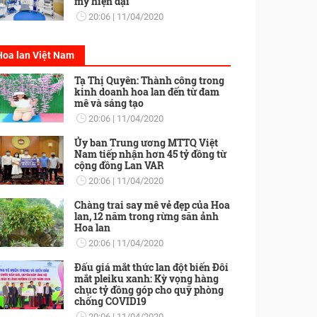
mỹ hiện đại
20:06
11/04/2020
Hoa lan Việt Nam
Tạ Thị Quyên: Thành công trong
kinh doanh hoa lan đến từ đam
mê và sáng tạo
20:06
11/04/2020
Ủy ban Trung ương MTTQ Việt
Nam tiếp nhận hơn 45 tỷ đồng từ
cộng đồng Lan VAR
20:06
11/04/2020
Chàng trai say mê vẻ đẹp của Hoa
lan, 12 năm trong rừng săn ảnh
Hoa lan
20:06
11/04/2020
Đấu giá mắt thức lan đột biến Đôi
mắt pleiku xanh: Kỳ vọng hàng
chục tỷ đồng góp cho quỹ phòng
chống COVID19
20:06
11/04/2020