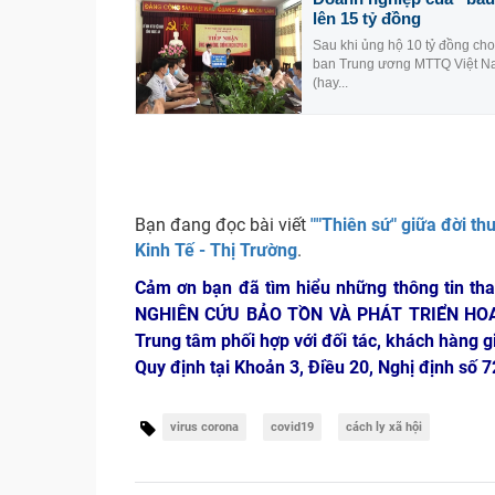
lên 15 tỷ đồng
Sau khi ủng hộ 10 tỷ đồng ch
ban Trung ương MTTQ Việt N
(hay...
Bạn đang đọc bài viết
""Thiên sứ" giữa đời t
Kinh Tế - Thị Trường
.
Cảm ơn bạn đã tìm hiểu những thông tin th
NGHIÊN CỨU BẢO TỒN VÀ PHÁT TRIỂN HO
Trung tâm phối hợp với đối tác, khách hàng g
Quy định tại Khoản 3, Điều 20, Nghị định số
virus corona
covid19
cách ly xã hội