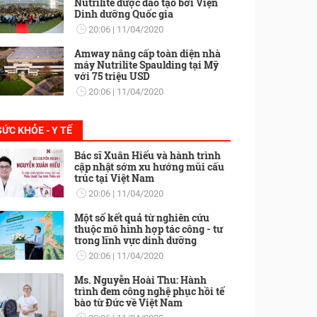
Nutrilite được đào tạo bởi Viện
Dinh dưỡng Quốc gia
20:06
11/04/2020
Amway nâng cấp toàn diện nhà
máy Nutrilite Spaulding tại Mỹ
với 75 triệu USD
20:06
11/04/2020
SỨC KHỎE - Y TẾ
Bác sĩ Xuân Hiếu và hành trình
cập nhật sớm xu hướng mũi cấu
trúc tại Việt Nam
20:06
11/04/2020
Một số kết quả từ nghiên cứu
thuộc mô hình hợp tác công - tư
trong lĩnh vực dinh dưỡng
20:06
11/04/2020
Ms. Nguyễn Hoài Thu: Hành
trình đem công nghệ phục hồi tế
bào từ Đức về Việt Nam