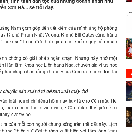
 nan, tinh thần dân tộc của những doanh nhân như
n Sơn Hà... sẽ trỗi dậy.
Quảng Nam gom góp tiền tiết kiệm của mình ủng hộ phòng
hay tỷ phú Phạm Nhật Vượng, tỷ phú Bill Gates cùng hàng
 "Thiên sứ" trong đời thực giữa cơn khốn nguy của nhân
nhanh chóng có giải pháp ngăn chặn. Nhưng hãy nhớ một
Viện Hàn lâm Khoa học Liên bang Nga, chuyên gia virus học
hể phải chấp nhận rằng chủng virus Corona mới sẽ tồn tại
 chuyền sản xuất ô tô để sản xuất máy thở
vào loài người chỉ riêng hôm nay hay là cho đến mùa Hè,
, thậm chí có thể là vĩnh viễn, 70% cư dân thế giới sẽ có
taliy Zverev nói.
ặt ra của mỗi con người chung sống trên trái đất này. Lịch
hững "thiên sứ" đời thường xuất hiện với tấm lòng "cứu